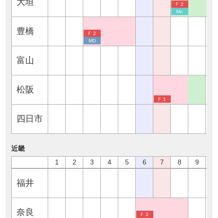
大垣
Ｆ２
Mo
豊橋
Ｆ２
MD
富山
松阪
Ｆ１
四日市
近畿
1
2
3
4
5
6
7
8
9
1
福井
奈良
Ｆ２