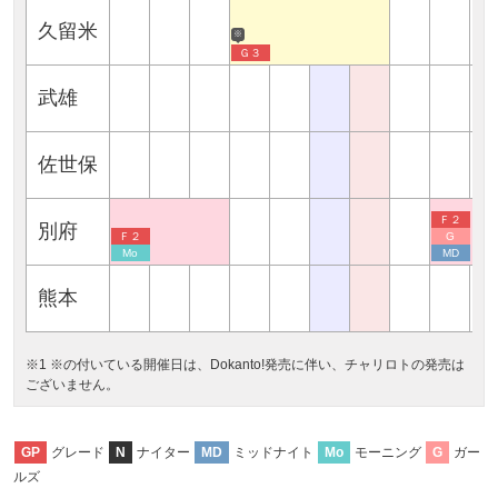
久留米
※
Ｇ３
武雄
佐世保
Ｆ２
別府
Ｆ２
G
Mo
MD
熊本
※1 ※の付いている開催日は、Dokanto!発売に伴い、チャリロトの発売は
ございません。
グレード
ナイター
ミッドナイト
モーニング
ガー
GP
N
MD
Mo
G
ルズ