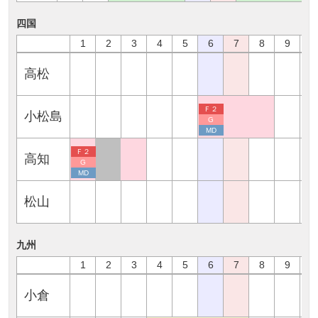
四国
1
2
3
4
5
6
7
8
9
1
高松
Ｆ２
小松島
G
MD
Ｆ２
高知
G
MD
松山
九州
1
2
3
4
5
6
7
8
9
1
小倉