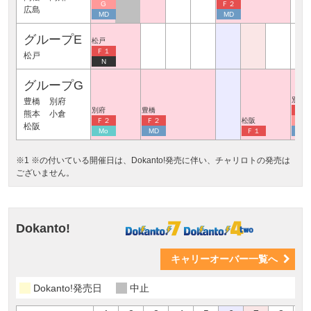
G
Ｆ２
広島
MD
MD
グループE
松戸
Ｆ１
松戸
N
グループG
別府
豊橋
別府
別府
豊橋
Ｆ２
熊本
小倉
Ｆ２
Ｆ２
松阪
G
松阪
Mo
MD
Ｆ１
MD
※1 ※の付いている開催日は、Dokanto!発売に伴い、チャリロトの発売は
ございません。
Dokanto!
キャリーオーバー一覧へ
Dokanto!発売日
中止