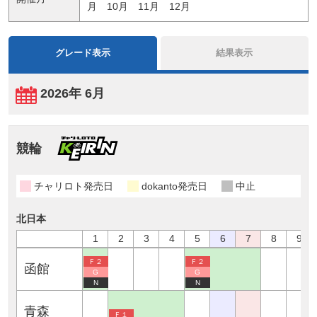
月
10月
11月
12月
グレード表示
結果表示
2026年 6月
競輪
チャリロト発売日
dokanto発売日
中止
北日本
1
2
3
4
5
6
7
8
9
Ｆ２
Ｆ２
函館
G
G
N
N
青森
Ｆ１