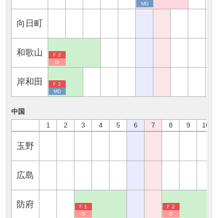
MD
向日町
和歌山
Ｆ２
G
岸和田
Ｆ２
MD
中国
1
2
3
4
5
6
7
8
9
10
玉野
広島
防府
Ｆ１
Ｆ２
G
G