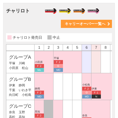
チャリロト
キャリーオーバー一覧へ
チャリロト発売日
中止
1
2
3
4
5
6
7
8
9
グループA
平塚
小田原
Ｆ２
平塚
川崎
Ｆ２
G
小田原
松山
Mo
MD
グループB
小松島
伊東
静岡
静岡
Ｆ２
伊東
千葉
いわき平
Ｆ２
G
Ｆ１
向日町
小松島
MD
MD
N
グループC
高知
奈良
玉野
Ｆ２
奈良
高松
高知