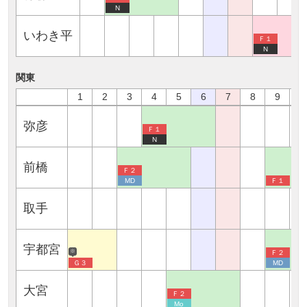
N
いわき平
Ｆ１
N
関東
1
2
3
4
5
6
7
8
9
1
弥彦
Ｆ１
N
前橋
Ｆ２
MD
Ｆ１
取手
宇都宮
※
Ｆ２
Ｇ３
MD
大宮
Ｆ２
Mo