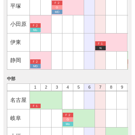
Ｆ２
平塚
G
MD
小田原
Ｆ２
Mo
伊東
Ｆ１
N
静岡
Ｆ２
Ｆ
MD
G
中部
1
2
3
4
5
6
7
8
9
1
名古屋
Ｆ１
Ｆ２
岐阜
G
Mo