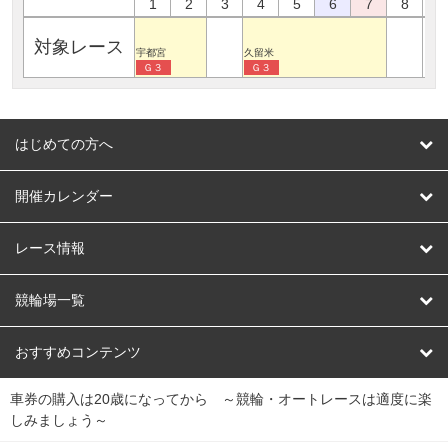
1
2
3
4
5
6
7
8
9
対象レース
宇都宮
久留米
Ｇ３
Ｇ３
はじめての方へ
はじめての方へ
開催カレンダー
競輪
レース情報
オートレース
レース予想
競輪場一覧
競輪くじ
レース結果
北日本
函館競輪場
青森競輪場
いわき平競輪場
おすすめコンテンツ
車券の購入は20歳になってから ～競輪・オートレースは適度に楽
Dokanto!
キャリーオーバー一覧
関
競輪選手情報
弥彦競輪場
前橋競輪場
取手競輪場
宇都宮競輪場
しみましょう～
東
大宮競輪場
西武園競輪場
京王閣競輪場
立川競輪場