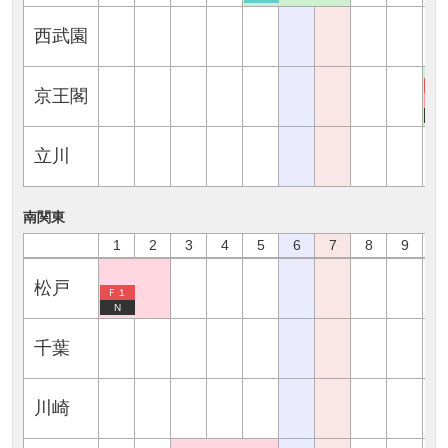
西武園
Ｆ
京王閣
G
N
立川
南関東
1
2
3
4
5
6
7
8
9
1
松戸
Ｆ１
N
千葉
川崎