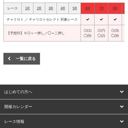
レース
1R
2R
3R
4R
5R
6R
7R
8R
チャリロト ／ チャリロトセレクト 対象レース
◎(1)
◎(7)
◎(3)
◎
【予想印】※◎＝一押し／◯＝二押し
◯(9)
◯(2)
◯(9)
◯
一覧に戻る
はじめての方へ
はじめての方へ
開催カレンダー
競輪
レース情報