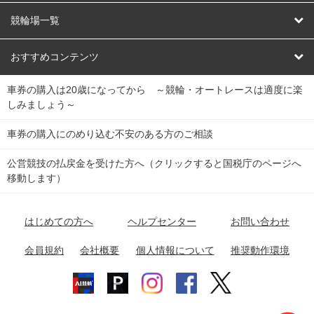
オートレース
レース予想
競輪場一覧
競輪くじ
レース結果
北日本
函館競輪場
青森競輪場
いわき平競輪場
おすすめコンテンツ
車券の購入は20歳になってから ～競輪・オートレースは適度に楽
Dokanto!
キャリーオーバー一覧
関
競輪選手情報
弥彦競輪場
前橋競輪場
取手競輪場
宇都宮競輪場
しみましょう～
東
大宮競輪場
西武園競輪場
京王閣競輪場
立川競輪場
チャリロトプラザ
Perfecta Navi
車券の購入にのめり込む不安のある方のご相談
南
松戸競輪場
千葉競輪場
川崎競輪場
平塚競輪場
公営競技の払戻金を受けた方へ（クリックすると国税庁のページへ
netkeirin
関
移動します）
小田原競輪場
伊東競輪場
静岡競輪場
東
ケイリンガル
中
名古屋競輪場
岐阜競輪場
大垣競輪場
豊橋競輪場
はじめての方へ
ヘルプセンター
お問い合わせ
部
チャリレンジャー
富山競輪場
松阪競輪場
四日市競輪場
会員規約
会社概要
個人情報について
推奨動作環境
競輪場情報
近
福井競輪場
奈良競輪場
向日町競輪場
和歌山競輪場
畿
岸和田競輪場
オートレース場情報