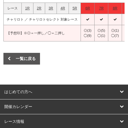
レース
1R
2R
3R
4R
5R
6R
7R
8R
チャリロト ／ チャリロトセレクト 対象レース
◎(3)
◎(5)
◎(1)
◎
【予想印】※◎＝一押し／◯＝二押し
◯(9)
◯(1)
◯(7)
◯
一覧に戻る
はじめての方へ
はじめての方へ
開催カレンダー
競輪
レース情報