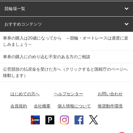
オートレース
レース予想
競輪場一覧
競輪くじ
レース結果
北日本
函館競輪場
青森競輪場
いわき平競輪場
おすすめコンテンツ
車券の購入は20歳になってから ～競輪・オートレースは適度に楽
Dokanto!
キャリーオーバー一覧
関
競輪選手情報
弥彦競輪場
前橋競輪場
取手競輪場
宇都宮競輪場
しみましょう～
東
大宮競輪場
西武園競輪場
京王閣競輪場
立川競輪場
チャリロトプラザ
Perfecta Navi
車券の購入にのめり込む不安のある方のご相談
南
松戸競輪場
千葉競輪場
川崎競輪場
平塚競輪場
公営競技の払戻金を受けた方へ（クリックすると国税庁のページへ
netkeirin
関
移動します）
小田原競輪場
伊東競輪場
静岡競輪場
東
ケイリンガル
中
名古屋競輪場
岐阜競輪場
大垣競輪場
豊橋競輪場
はじめての方へ
ヘルプセンター
お問い合わせ
部
チャリレンジャー
富山競輪場
松阪競輪場
四日市競輪場
会員規約
会社概要
個人情報について
推奨動作環境
競輪場情報
近
福井競輪場
奈良競輪場
向日町競輪場
和歌山競輪場
畿
岸和田競輪場
オートレース場情報