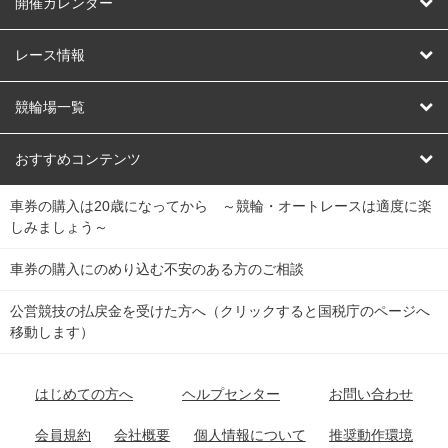
はじめての方へ
開催カレンダー
競輪
レース情報
オートレース
レース予想
競輪場一覧
競輪くじ
レース結果
北日本
函館競輪場
青森競輪場
いわき平競輪場
おすすめコンテンツ
車券の購入は20歳になってから ～競輪・オートレースは適度に楽
Dokanto!
キャリーオーバー一覧
関
競輪選手情報
弥彦競輪場
前橋競輪場
取手競輪場
宇都宮競輪場
しみましょう～
東
大宮競輪場
西武園競輪場
京王閣競輪場
立川競輪場
チャリロトプラザ
Perfecta Navi
車券の購入にのめり込む不安のある方のご相談
南
松戸競輪場
千葉競輪場
川崎競輪場
平塚競輪場
公営競技の払戻金を受けた方へ（クリックすると国税庁のページへ
netkeirin
関
移動します）
小田原競輪場
伊東競輪場
静岡競輪場
東
ケイリンガル
中
名古屋競輪場
岐阜競輪場
大垣競輪場
豊橋競輪場
はじめての方へ
ヘルプセンター
お問い合わせ
部
チャリレンジャー
富山競輪場
松阪競輪場
四日市競輪場
会員規約
会社概要
個人情報について
推奨動作環境