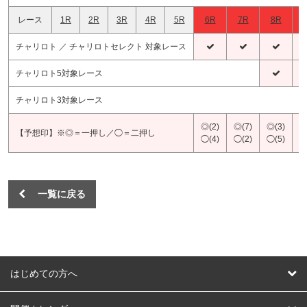
レース
1R
2R
3R
4R
5R
6R
7R
8R
チャリロト ／ チャリロトセレクト 対象レース
チャリロト5対象レース
チャリロト3対象レース
◎(2)
◎(7)
◎(3)
◎
【予想印】※◎＝一押し／◯＝二押し
◯(4)
◯(2)
◯(5)
◯
一覧に戻る
はじめての方へ