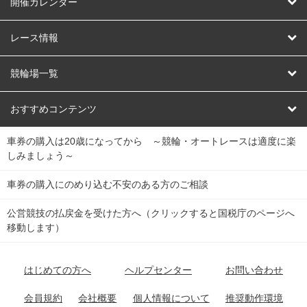
はじめての方へ
開催カレンダー
競輪
レース情報
オートレース
レース予想
競輪場一覧
競輪くじ
レース結果
北日本
函館競輪場
青森競輪場
いわき平競輪場
おすすめコンテンツ
車券の購入は20歳になってから ～競輪・オートレースは適度に楽
Dokanto!
キャリーオーバー一覧
関
競輪選手情報
弥彦競輪場
前橋競輪場
取手競輪場
宇都宮競輪場
しみましょう～
東
大宮競輪場
西武園競輪場
京王閣競輪場
立川競輪場
チャリロトプラザ
Perfecta Navi
車券の購入にのめり込む不安のある方のご相談
南
松戸競輪場
千葉競輪場
川崎競輪場
平塚競輪場
公営競技の払戻金を受けた方へ（クリックすると国税庁のページへ
netkeirin
関
移動します）
小田原競輪場
伊東競輪場
静岡競輪場
東
ケイリンガル
中
名古屋競輪場
岐阜競輪場
大垣競輪場
豊橋競輪場
はじめての方へ
ヘルプセンター
お問い合わせ
部
チャリレンジャー
富山競輪場
松阪競輪場
四日市競輪場
会員規約
会社概要
個人情報について
推奨動作環境