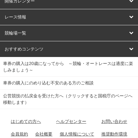
はじめての方へ
開催カレンダー
競輪
レース情報
オートレース
レース予想
競輪場一覧
競輪くじ
レース結果
北日本
函館競輪場
青森競輪場
いわき平競輪場
おすすめコンテンツ
車券の購入は20歳になってから ～競輪・オートレースは適度に楽
Dokanto!
キャリーオーバー一覧
関
競輪選手情報
弥彦競輪場
前橋競輪場
取手競輪場
宇都宮競輪場
しみましょう～
東
大宮競輪場
西武園競輪場
京王閣競輪場
立川競輪場
チャリロトプラザ
Perfecta Navi
車券の購入にのめり込む不安のある方のご相談
南
松戸競輪場
千葉競輪場
川崎競輪場
平塚競輪場
公営競技の払戻金を受けた方へ（クリックすると国税庁のページへ
netkeirin
関
移動します）
小田原競輪場
伊東競輪場
静岡競輪場
東
ケイリンガル
中
名古屋競輪場
岐阜競輪場
大垣競輪場
豊橋競輪場
はじめての方へ
ヘルプセンター
お問い合わせ
部
チャリレンジャー
富山競輪場
松阪競輪場
四日市競輪場
会員規約
会社概要
個人情報について
推奨動作環境