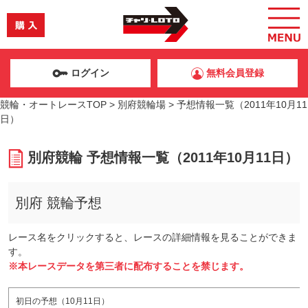
ログイン
無料会員登録
競輪・オートレースTOP
>
別府競輪場
>
予想情報一覧（2011年10月11
日）
別府競輪 予想情報一覧（2011年10月11日）
別府 競輪予想
レース名をクリックすると、レースの詳細情報を見ることができま
す。
※本レースデータを第三者に配布することを禁じます。
初日の予想（10月11日）