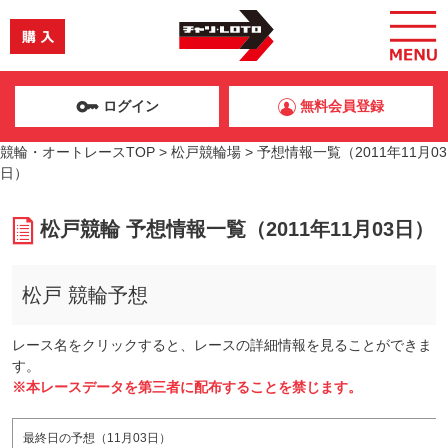
ログイン
無料会員登録
競輪・オートレースTOP
>
松戸競輪場
>
予想情報一覧（2011年11月03
日）
松戸競輪 予想情報一覧（2011年11月03日）
松戸 競輪予想
レース名をクリックすると、レースの詳細情報を見ることができま
す。
※本レースデータを第三者に配布することを禁じます。
最終日の予想（11月03日）