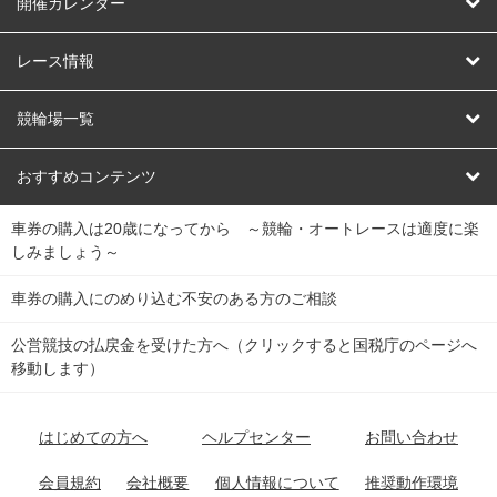
はじめての方へ
開催カレンダー
競輪
レース情報
オートレース
レース予想
競輪場一覧
競輪くじ
レース結果
北日本
函館競輪場
青森競輪場
いわき平競輪場
おすすめコンテンツ
車券の購入は20歳になってから ～競輪・オートレースは適度に楽
Dokanto!
キャリーオーバー一覧
関
競輪選手情報
弥彦競輪場
前橋競輪場
取手競輪場
宇都宮競輪場
しみましょう～
東
大宮競輪場
西武園競輪場
京王閣競輪場
立川競輪場
チャリロトプラザ
Perfecta Navi
車券の購入にのめり込む不安のある方のご相談
南
松戸競輪場
千葉競輪場
川崎競輪場
平塚競輪場
公営競技の払戻金を受けた方へ（クリックすると国税庁のページへ
netkeirin
関
移動します）
小田原競輪場
伊東競輪場
静岡競輪場
東
ケイリンガル
中
名古屋競輪場
岐阜競輪場
大垣競輪場
豊橋競輪場
はじめての方へ
ヘルプセンター
お問い合わせ
部
チャリレンジャー
富山競輪場
松阪競輪場
四日市競輪場
会員規約
会社概要
個人情報について
推奨動作環境