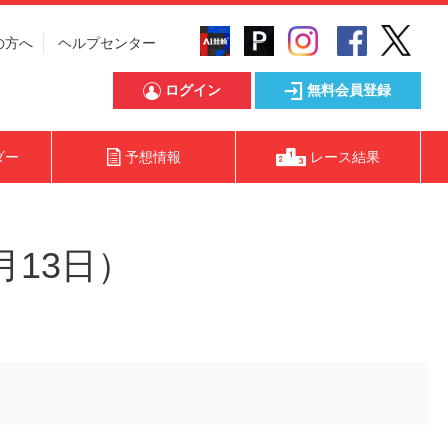
の方へ
ヘルプセンター
ログイン
無料会員登録
ダー
予想情報
レース結果
月13日）