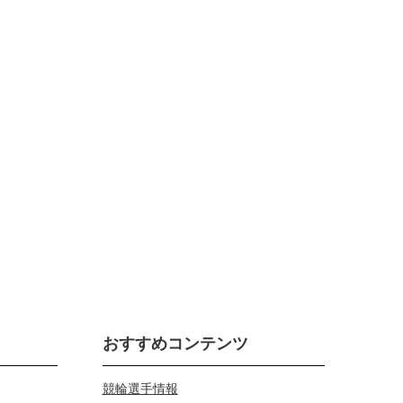
おすすめコンテンツ
競輪選手情報