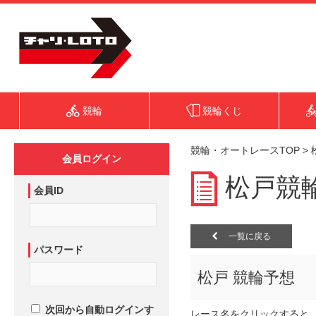
競輪
競輪くじ
競輪・オートレースTOP
>
会員ログイン
松戸競輪
会員ID
一覧に戻る
パスワード
松戸 競輪予想
次回から自動ログインす
レース名をクリックすると