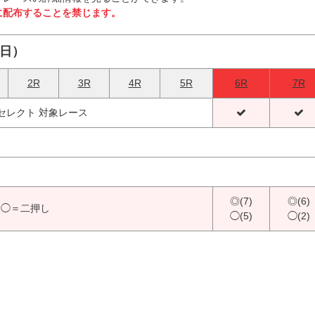
に配布することを禁じます。
3日）
2R
3R
4R
5R
6R
7R
セレクト 対象レース
◎(7)
◎(6)
／◯＝二押し
◯(5)
◯(2)