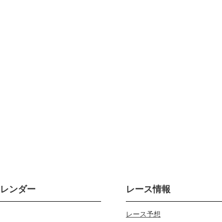
カレンダー
レース情報
レース予想