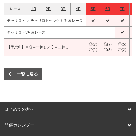
レース
1R
2R
3R
4R
5R
6R
7R
チャリロト ／ チャリロトセレクト 対象レース
チャリロト5対象レース
◎(7)
◎(7)
◎(5)
◎
【予想印】※◎＝一押し／◯＝二押し
◯(1)
◯(3)
◯(2)
◯
一覧に戻る
はじめての方へ
はじめての方へ
開催カレンダー