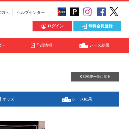
の方へ
ヘルプセンター
ログイン
無料会員登録
ダー
予想情報
レース結果
競輪場一覧に戻る
オッズ
レース結果