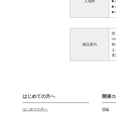
入場料
■
■
■
西
ht
施設案内
耐
ま
更
はじめての方へ
開催
はじめての方へ
競輪