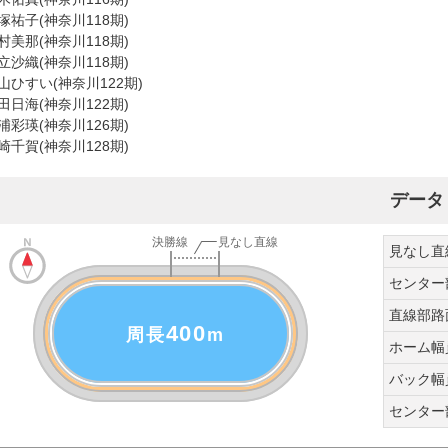
塚祐子(神奈川118期)
村美那(神奈川118期)
立沙織(神奈川118期)
山ひすい(神奈川122期)
田日海(神奈川122期)
浦彩瑛(神奈川126期)
崎千賀(神奈川128期)
データ
見なし直
センター
直線部路
400
周長
m
ホーム幅
バック幅
センター