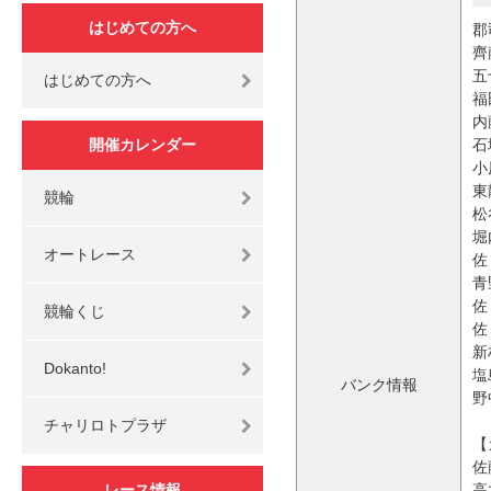
はじめての方へ
郡
齊
五
はじめての方へ
福
内
開催カレンダー
石
小
東
競輪
松
堀
オートレース
佐
青
佐
競輪くじ
佐
新
Dokanto!
塩
バンク情報
野
チャリロトプラザ
【
佐
レース情報
高