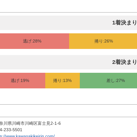
1着決ま
逃げ:28%
捲り:26%
2着決ま
逃げ:19%
捲り:13%
差し:27%
奈川県川崎市川崎区富士見2‐1‐6
4-233-5501
tp://www.kawasakikeirin.com/