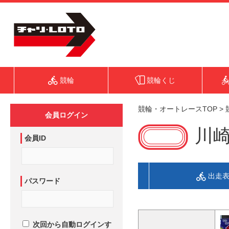
競輪
競輪くじ
競輪・オートレースTOP
>
会員ログイン
川崎
会員ID
出走
パスワード
次回から自動ログインす