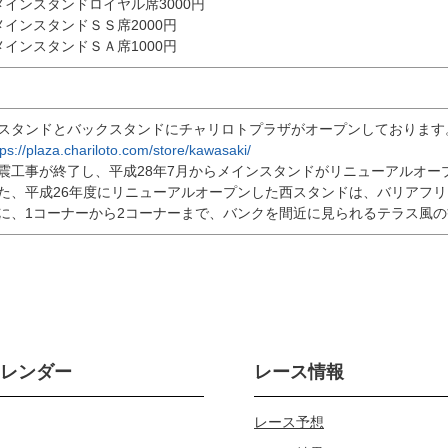
メインスタンドロイヤル席3000円
メインスタンドＳＳ席2000円
メインスタンドＳＡ席1000円
スタンドとバックスタンドにチャリロトプラザがオープンしております
tps://plaza.chariloto.com/store/kawasaki/
震工事が終了し、平成28年7月からメインスタンドがリニューアルオー
た、平成26年度にリニューアルオープンした西スタンドは、バリアフ
に、1コーナーから2コーナーまで、バンクを間近に見られるテラス風
カレンダー
レース情報
レース予想