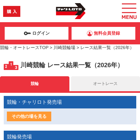
ログイン
無料会員登録
競輪・オートレースTOP
>
川崎競輪場
>
レース結果一覧（2026年）
川崎競輪
レース結果一覧（2026年）
競輪
オートレース
競輪・チャリロト発売場
その他の場を見る
競輪発売場