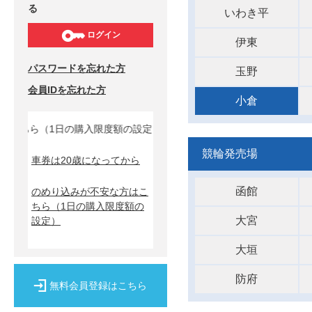
る
いわき平
ログイン
伊東
パスワードを忘れた方
玉野
会員IDを忘れた方
小倉
ら（1日の購入限度額の設定）↓
競輪発売場
車券は20歳になってから
函館
のめり込みが不安な方はこ
ちら
（1日の購入限度額の
大宮
設定）
大垣
防府
無料会員登録はこちら