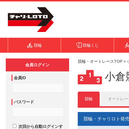
競輪
競輪くじ
競輪・オートレースTOP
>
会員ログイン
小倉
会員ID
競輪
オートレー
パスワード
競輪・チャリロト発
次回から自動ログインす