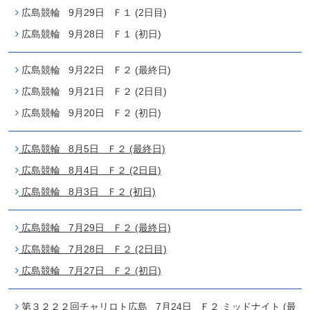
広島競輪 9月29日 Ｆ１ (2日目)
広島競輪 9月28日 Ｆ１ (初日)
広島競輪 9月22日 Ｆ２ (最終日)
広島競輪 9月21日 Ｆ２ (2日目)
広島競輪 9月20日 Ｆ２ (初日)
広島競輪 8月5日 Ｆ２ (最終日)
広島競輪 8月4日 Ｆ２ (2日目)
広島競輪 8月3日 Ｆ２ (初日)
広島競輪 7月29日 Ｆ２ (最終日)
広島競輪 7月28日 Ｆ２ (2日目)
広島競輪 7月27日 Ｆ２ (初日)
第３２２２回チャリロト広島 7月24日 Ｆ２ ミッドナイト (最