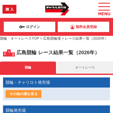
ログイン
無料会員登録
競輪・オートレースTOP
>
広島競輪場
>
レース結果一覧（2026年）
広島競輪
レース結果一覧（2026年）
競輪
オートレース
競輪・チャリロト発売場
その他の場を見る
競輪発売場