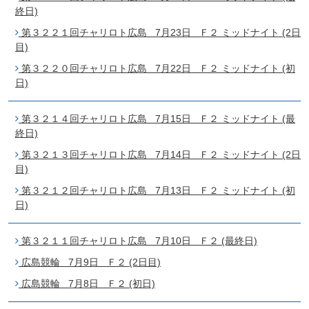
終日)
第３２２１回チャリロト広島 7月23日 Ｆ２ ミッドナイト (2日
目)
第３２２０回チャリロト広島 7月22日 Ｆ２ ミッドナイト (初
日)
第３２１４回チャリロト広島 7月15日 Ｆ２ ミッドナイト (最
終日)
第３２１３回チャリロト広島 7月14日 Ｆ２ ミッドナイト (2日
目)
第３２１２回チャリロト広島 7月13日 Ｆ２ ミッドナイト (初
日)
第３２１１回チャリロト広島 7月10日 Ｆ２ (最終日)
広島競輪 7月9日 Ｆ２ (2日目)
広島競輪 7月8日 Ｆ２ (初日)