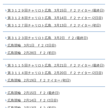
第３１２９回チャリロト広島 3月15日 Ｆ２ ナイター (最終日)
第３１２８回チャリロト広島 3月14日 Ｆ２ ナイター (2日目)
第３１２７回チャリロト広島 3月13日 Ｆ２ ナイター (初日)
第３１２３回チャリロト広島 3月2日 Ｆ２ (最終日)
広島競輪 3月1日 Ｆ２ (2日目)
広島競輪 2月28日 Ｆ２ (初日)
第３１１５回チャリロト広島 2月21日 Ｆ２ ナイター (最終日)
第３１１４回チャリロト広島 2月20日 Ｆ２ ナイター (2日目)
広島競輪 2月19日 Ｆ２ ナイター (初日)
広島競輪 2月15日 Ｆ２ (最終日)
広島競輪 2月14日 Ｆ２ (2日目)
広島競輪 2月13日 Ｆ２ (初日)