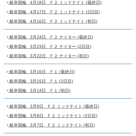
岐阜競輪 4月18日 Ｆ２ ミッドナイト (最終日)
岐阜競輪 4月17日 Ｆ２ ミッドナイト (2日目)
岐阜競輪 4月16日 Ｆ２ ミッドナイト (初日)
岐阜競輪 3月24日 Ｆ２ ナイター (最終日)
岐阜競輪 3月23日 Ｆ２ ナイター (2日目)
岐阜競輪 3月22日 Ｆ２ ナイター (初日)
岐阜競輪 3月16日 Ｆ１ (最終日)
岐阜競輪 3月15日 Ｆ１ (2日目)
岐阜競輪 3月14日 Ｆ１ (初日)
岐阜競輪 3月9日 Ｆ２ ミッドナイト (最終日)
岐阜競輪 3月8日 Ｆ２ ミッドナイト (2日目)
岐阜競輪 3月7日 Ｆ２ ミッドナイト (初日)