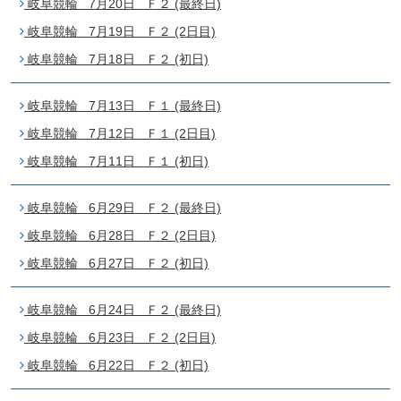
岐阜競輪 7月20日 Ｆ２ (最終日)
岐阜競輪 7月19日 Ｆ２ (2日目)
岐阜競輪 7月18日 Ｆ２ (初日)
岐阜競輪 7月13日 Ｆ１ (最終日)
岐阜競輪 7月12日 Ｆ１ (2日目)
岐阜競輪 7月11日 Ｆ１ (初日)
岐阜競輪 6月29日 Ｆ２ (最終日)
岐阜競輪 6月28日 Ｆ２ (2日目)
岐阜競輪 6月27日 Ｆ２ (初日)
岐阜競輪 6月24日 Ｆ２ (最終日)
岐阜競輪 6月23日 Ｆ２ (2日目)
岐阜競輪 6月22日 Ｆ２ (初日)