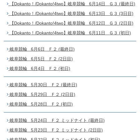
【Dokanto！/Dokanto!4two】岐阜競輪 6月14日 Ｇ３ (最終日)
【Dokanto！/Dokanto!4two】岐阜競輪 6月13日 Ｇ３ (3日目)
【Dokanto！/Dokanto!4two】岐阜競輪 6月12日 Ｇ３ (2日目)
【Dokanto！/Dokanto!4two】岐阜競輪 6月11日 Ｇ３ (初日)
岐阜競輪 6月6日 Ｆ２ (最終日)
岐阜競輪 6月5日 Ｆ２ (2日目)
岐阜競輪 6月4日 Ｆ２ (初日)
岐阜競輪 5月30日 Ｆ２ (最終日)
岐阜競輪 5月29日 Ｆ２ (2日目)
岐阜競輪 5月28日 Ｆ２ (初日)
岐阜競輪 5月24日 Ｆ２ ミッドナイト (最終日)
岐阜競輪 5月23日 Ｆ２ ミッドナイト (2日目)
岐阜競輪 5月22日 Ｆ２ ミッドナイト (初日)