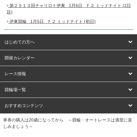
第２５１３回チャリロト伊東 1月6日 Ｆ２ ミッドナイト (2日
目)
伊東競輪 1月5日 Ｆ２ ミッドナイト (初日)
はじめての方へ
はじめての方へ
開催カレンダー
競輪
レース情報
オートレース
レース予想
競輪場一覧
競輪くじ
レース結果
北日本
函館競輪場
青森競輪場
いわき平競輪場
おすすめコンテンツ
車券の購入は20歳になってから ～競輪・オートレースは適度に楽
Dokanto!
キャリーオーバー一覧
関
競輪選手情報
弥彦競輪場
前橋競輪場
取手競輪場
宇都宮競輪場
しみましょう～
東
大宮競輪場
西武園競輪場
京王閣競輪場
立川競輪場
チャリロトプラザ
Perfecta Navi