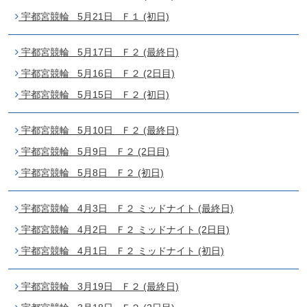
宇都宮競輪 5月21日 Ｆ１ (初日)
宇都宮競輪 5月17日 Ｆ２ (最終日)
宇都宮競輪 5月16日 Ｆ２ (2日目)
宇都宮競輪 5月15日 Ｆ２ (初日)
宇都宮競輪 5月10日 Ｆ２ (最終日)
宇都宮競輪 5月9日 Ｆ２ (2日目)
宇都宮競輪 5月8日 Ｆ２ (初日)
宇都宮競輪 4月3日 Ｆ２ ミッドナイト (最終日)
宇都宮競輪 4月2日 Ｆ２ ミッドナイト (2日目)
宇都宮競輪 4月1日 Ｆ２ ミッドナイト (初日)
宇都宮競輪 3月19日 Ｆ２ (最終日)