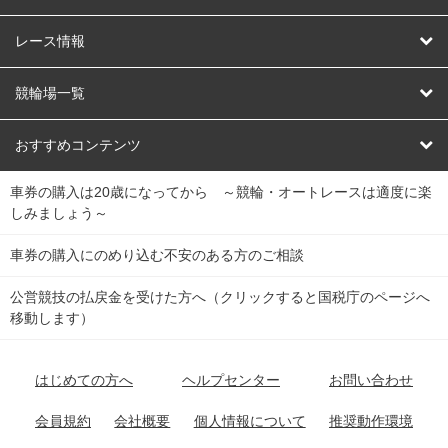
競輪
レース情報
オートレース
レース予想
競輪場一覧
競輪くじ
レース結果
北日本
函館競輪場
青森競輪場
いわき平競輪場
おすすめコンテンツ
車券の購入は20歳になってから ～競輪・オートレースは適度に楽
Dokanto!
キャリーオーバー一覧
関
競輪選手情報
弥彦競輪場
前橋競輪場
取手競輪場
宇都宮競輪場
しみましょう～
東
大宮競輪場
西武園競輪場
京王閣競輪場
立川競輪場
チャリロトプラザ
Perfecta Navi
車券の購入にのめり込む不安のある方のご相談
南
松戸競輪場
千葉競輪場
川崎競輪場
平塚競輪場
公営競技の払戻金を受けた方へ（クリックすると国税庁のページへ
netkeirin
関
移動します）
小田原競輪場
伊東競輪場
静岡競輪場
東
ケイリンガル
中
名古屋競輪場
岐阜競輪場
大垣競輪場
豊橋競輪場
はじめての方へ
ヘルプセンター
お問い合わせ
部
チャリレンジャー
富山競輪場
松阪競輪場
四日市競輪場
会員規約
会社概要
個人情報について
推奨動作環境