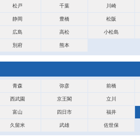
松戸
千葉
川崎
静岡
豊橋
松阪
広島
高松
小松島
別府
熊本
青森
弥彦
前橋
西武園
京王閣
立川
富山
四日市
福井
久留米
武雄
佐世保