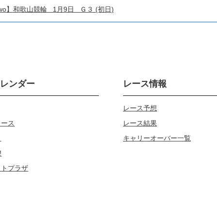
o!4two】和歌山競輪 1月9日 Ｇ３ (初日)
カレンダー
レース情報
レース予想
レース
レース結果
じ
キャリーオーバー一覧
!
ロトプラザ