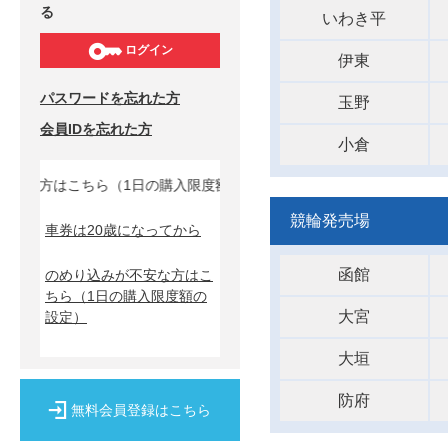
る
いわき平
ログイン
伊東
パスワードを忘れた方
玉野
会員IDを忘れた方
小倉
な方はこちら（1日の購入限度額の設定）↓
競輪発売場
車券は20歳になってから
函館
のめり込みが不安な方はこ
ちら
（1日の購入限度額の
大宮
設定）
大垣
防府
無料会員登録はこちら