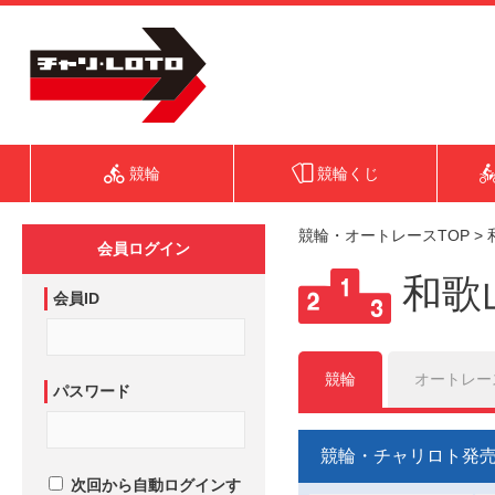
競輪
競輪くじ
競輪・オートレースTOP
>
会員ログイン
和歌
会員ID
競輪
オートレー
パスワード
競輪・チャリロト発
次回から自動ログインす