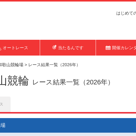
はじめて
オートレース
当たるんです
開催カレン
和歌山競輪場
>
レース結果一覧（2026年）
山競輪
レース結果一覧（2026年）
ス
売場