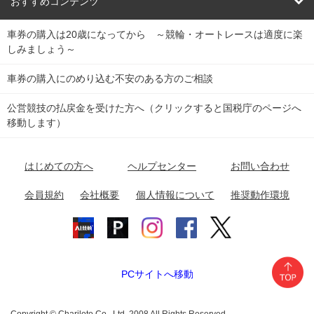
競輪くじ
レース結果
北日本
函館競輪場
青森競輪場
いわき平競輪場
おすすめコンテンツ
車券の購入は20歳になってから ～競輪・オートレースは適度に楽
Dokanto!
キャリーオーバー一覧
関
競輪選手情報
弥彦競輪場
前橋競輪場
取手競輪場
宇都宮競輪場
しみましょう～
東
大宮競輪場
西武園競輪場
京王閣競輪場
立川競輪場
チャリロトプラザ
Perfecta Navi
車券の購入にのめり込む不安のある方のご相談
南
松戸競輪場
千葉競輪場
川崎競輪場
平塚競輪場
公営競技の払戻金を受けた方へ（クリックすると国税庁のページへ
netkeirin
関
移動します）
小田原競輪場
伊東競輪場
静岡競輪場
東
ケイリンガル
中
名古屋競輪場
岐阜競輪場
大垣競輪場
豊橋競輪場
はじめての方へ
ヘルプセンター
お問い合わせ
部
チャリレンジャー
富山競輪場
松阪競輪場
四日市競輪場
会員規約
会社概要
個人情報について
推奨動作環境
競輪場情報
近
福井競輪場
奈良競輪場
向日町競輪場
和歌山競輪場
畿
岸和田競輪場
オートレース場情報
PCサイトへ移動
中国
玉野競輪場
広島競輪場
防府競輪場
Copyright © Chariloto Co., Ltd. 2008 All Rights Reserved.