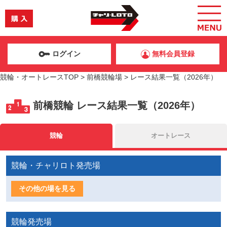
ログイン
無料会員登録
競輪・オートレースTOP
>
前橋競輪場
>
レース結果一覧（2026年）
前橋競輪
レース結果一覧（2026年）
競輪
オートレース
競輪・チャリロト発売場
その他の場を見る
競輪発売場