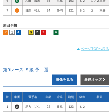
6
和田 誠寿
35
広島
103
Ｓ２
１／２車身
6
7
日高 裕太
24
静岡
121
Ｓ２
２ 車身
7
周回予想
7
4
2
3
6
1
5
ページTOPへ戻る
第9レース Ｓ級 予 選
映像を見る
最終オッズ
着
車番
選手名
年齢
府県
期別
級班
着差
1
尾方 祐仁
22
岐阜
123
Ｓ２
2