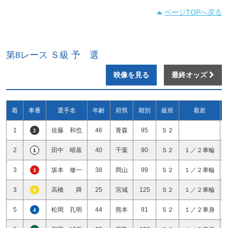
ページTOPへ戻る
第8レース Ｓ級 予 選
映像を見る
最終オッズ
着
車番
選手名
年齢
府県
期別
級班
着差
1
佐藤 和也
46
青森
95
Ｓ２
2
2
田中 晴基
40
千葉
90
Ｓ２
１／２車輪
1
3
坂本 修一
38
岡山
99
Ｓ２
１／２車輪
3
3
高橋 舜
25
宮城
125
Ｓ２
１／２車輪
5
5
松岡 孔明
44
熊本
91
Ｓ２
１／２車身
4