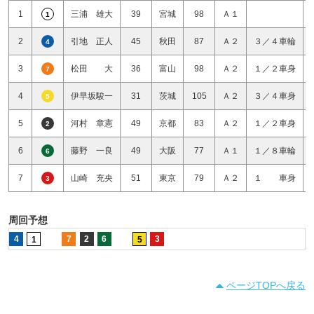
1
三浦 雄大
39
宮城
98
Ａ１
1
2
引地 正人
45
秋田
87
Ａ２
３／４車輪
4
3
松田 大
36
富山
98
Ａ２
１／２車身
7
4
伊早坂駿一
31
茨城
105
Ａ２
３／４車身
5
5
河村 章憲
49
京都
83
Ａ２
１／２車身
2
6
藤野 一良
49
大阪
77
Ａ１
１／８車輪
6
7
山崎 充央
51
東京
79
Ａ２
１ 車身
3
周回予想
4
7
2
6
3
1
5
ページTOPへ戻る