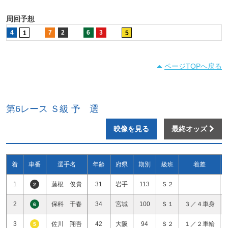
周回予想
4
7
2
6
3
1
5
ページTOPへ戻る
第6レース Ｓ級 予 選
映像を見る
最終オッズ
着
車番
選手名
年齢
府県
期別
級班
着差
1
藤根 俊貴
31
岩手
113
Ｓ２
2
2
保科 千春
34
宮城
100
Ｓ１
３／４車身
6
3
佐川 翔吾
42
大阪
94
Ｓ２
１／２車輪
5