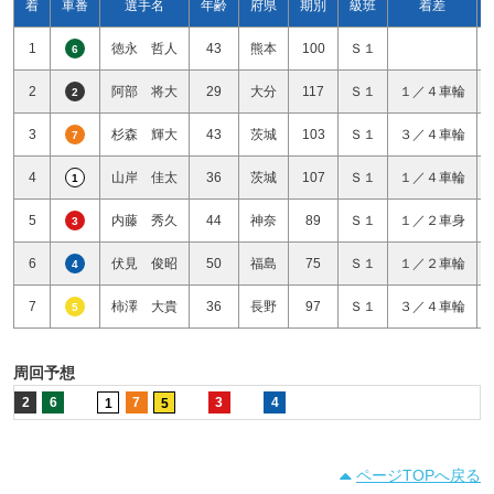
着
車番
選手名
年齢
府県
期別
級班
着差
1
徳永 哲人
43
熊本
100
Ｓ１
6
2
阿部 将大
29
大分
117
Ｓ１
１／４車輪
2
3
杉森 輝大
43
茨城
103
Ｓ１
３／４車輪
7
4
山岸 佳太
36
茨城
107
Ｓ１
１／４車輪
1
5
内藤 秀久
44
神奈
89
Ｓ１
１／２車身
3
6
伏見 俊昭
50
福島
75
Ｓ１
１／２車輪
4
7
柿澤 大貴
36
長野
97
Ｓ１
３／４車輪
5
周回予想
2
6
7
3
4
1
5
ページTOPへ戻る