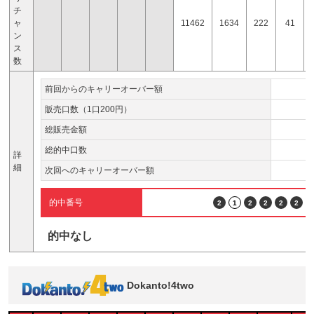
チ
ャ
11462
1634
222
41
ン
ス
数
前回からのキャリーオーバー額
販売口数（1口200円）
総販売金額
総的中口数
詳
細
次回へのキャリーオーバー額
的中番号
2
1
2
2
2
2
6
的中なし
Dokanto!4two