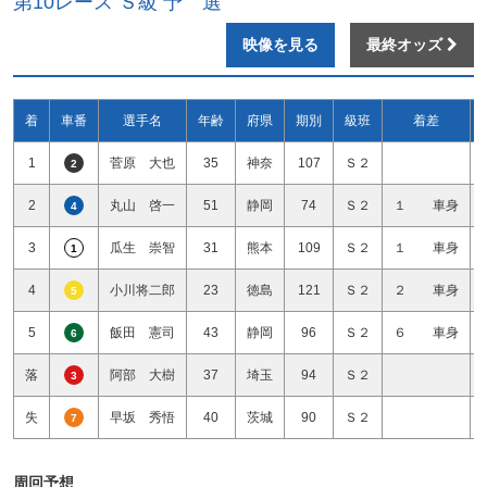
第10レース Ｓ級 予 選
映像を見る
最終オッズ
着
車番
選手名
年齢
府県
期別
級班
着差
1
菅原 大也
35
神奈
107
Ｓ２
2
2
丸山 啓一
51
静岡
74
Ｓ２
１ 車身
4
3
瓜生 崇智
31
熊本
109
Ｓ２
１ 車身
1
4
小川将二郎
23
徳島
121
Ｓ２
２ 車身
5
5
飯田 憲司
43
静岡
96
Ｓ２
６ 車身
6
落
阿部 大樹
37
埼玉
94
Ｓ２
3
失
早坂 秀悟
40
茨城
90
Ｓ２
7
周回予想