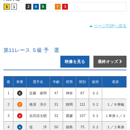
2
4
6
7
3
5
1
ページTOPへ戻る
第11レース Ｓ級 予 選
映像を見る
最終オッズ
着
車番
選手名
年齢
府県
期別
級班
着差
1
近藤 俊明
47
神奈
87
Ｓ２
2
2
格清 洋介
31
静岡
111
Ｓ２
１／８車輪
7
3
吉武信太朗
32
愛媛
107
Ｓ２
１車身１／２
3
4
堤 洋
50
徳島
75
Ｓ２
１／２車身
4