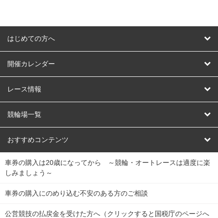
はじめての方へ
はじめての方へ
開催カレンダー
競輪
レース情報
オートレース
レース予想
競輪場一覧
競輪くじ
レース結果
北日本
函館競輪場
青森競輪場
いわき平競輪場
おすすめコンテンツ
車券の購入は20歳になってから ～競輪・オートレースは適度に楽
Dokanto!
キャリーオーバー一覧
関
競輪選手情報
弥彦競輪場
前橋競輪場
取手競輪場
宇都宮競輪場
しみましょう～
東
大宮競輪場
西武園競輪場
京王閣競輪場
立川競輪場
チャリロトプラザ
Perfecta Navi
車券の購入にのめり込む不安のある方のご相談
南
松戸競輪場
千葉競輪場
川崎競輪場
平塚競輪場
公営競技の払戻金を受けた方へ（クリックすると国税庁のページへ
netkeirin
関