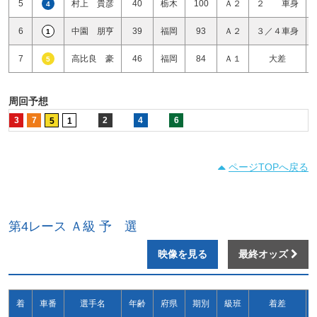
5
村上 貴彦
40
栃木
100
Ａ２
２ 車身
4
6
中園 朋亨
39
福岡
93
Ａ２
３／４車身
1
7
高比良 豪
46
福岡
84
Ａ１
大差
5
周回予想
3
7
2
4
6
5
1
ページTOPへ戻る
第4レース Ａ級 予 選
映像を見る
最終オッズ
着
車番
選手名
年齢
府県
期別
級班
着差