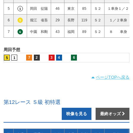
5
岡田 征陽
46
東京
85
Ｓ２
１車身１／２
1
6
堀江 省吾
29
長野
119
Ｓ２
１／２車身
5
7
中園 和剛
43
福岡
89
Ｓ２
８ 車身
6
周回予想
7
2
3
4
6
5
1
ページTOPへ戻る
第12レース Ｓ級 初特選
映像を見る
最終オッズ