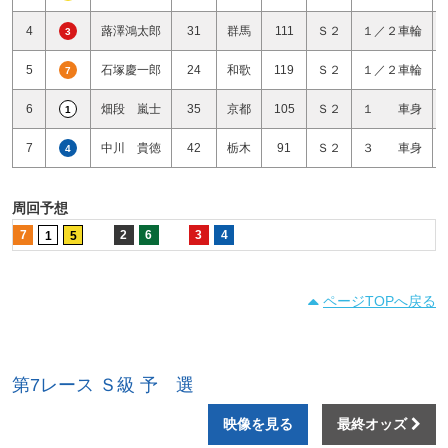
4
蕗澤鴻太郎
31
群馬
111
Ｓ２
１／２車輪
3
5
石塚慶一郎
24
和歌
119
Ｓ２
１／２車輪
7
6
畑段 嵐士
35
京都
105
Ｓ２
１ 車身
1
7
中川 貴徳
42
栃木
91
Ｓ２
３ 車身
4
周回予想
7
2
6
3
4
1
5
ページTOPへ戻る
第7レース Ｓ級 予 選
映像を見る
最終オッズ