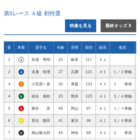
第5レース Ａ級 初特選
映像を見る
最終オッズ
着
車番
選手名
年齢
府県
期別
級班
着差
1
長屋 秀明
25
岐阜
117
Ａ１
1
2
末廣 快理
27
兵庫
121
Ａ１
１／２車輪
4
3
小笠原一真
26
青森
123
Ａ１
１ 車身
7
4
徳永 泰粋
23
熊本
123
Ａ１
３／４車輪
6
5
柳谷 崇
48
岡山
87
Ａ１
１／４車輪
3
6
菅谷 隆司
41
東京
96
Ａ１
３／４車身
5
7
桐山敬太郎
44
神奈
88
Ａ１
２ 車身
2