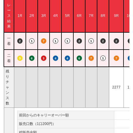
レ
ー
ス
1R
2R
3R
4R
5R
6R
7R
8R
9R
10
結
果
一
2
1
7
1
1
2
1
2
2
2
着
二
5
6
3
4
4
6
7
1
7
4
着
残
り
チ
ャ
2277
13
ン
ス
数
前回からのキャリーオーバー額
販売口数（1口200円）
総販売金額