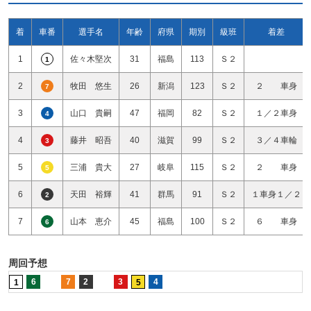
着
車番
選手名
年齢
府県
期別
級班
着差
1
佐々木堅次
31
福島
113
Ｓ２
1
2
牧田 悠生
26
新潟
123
Ｓ２
２ 車身
7
3
山口 貴嗣
47
福岡
82
Ｓ２
１／２車身
4
4
藤井 昭吾
40
滋賀
99
Ｓ２
３／４車輪
3
5
三浦 貴大
27
岐阜
115
Ｓ２
２ 車身
5
6
天田 裕輝
41
群馬
91
Ｓ２
１車身１／２
2
7
山本 恵介
45
福島
100
Ｓ２
６ 車身
6
周回予想
6
7
2
3
4
1
5