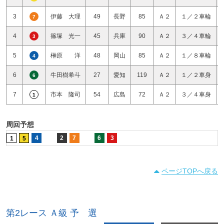
3
伊藤 大理
49
長野
85
Ａ２
１／２車輪
7
4
篠塚 光一
45
兵庫
90
Ａ２
３／４車輪
3
5
榊原 洋
48
岡山
85
Ａ２
１／８車輪
4
6
牛田樹希斗
27
愛知
119
Ａ２
１／２車身
6
7
市本 隆司
54
広島
72
Ａ２
３／４車身
1
周回予想
4
2
7
6
3
1
5
ページTOPへ戻る
第2レース Ａ級 予 選