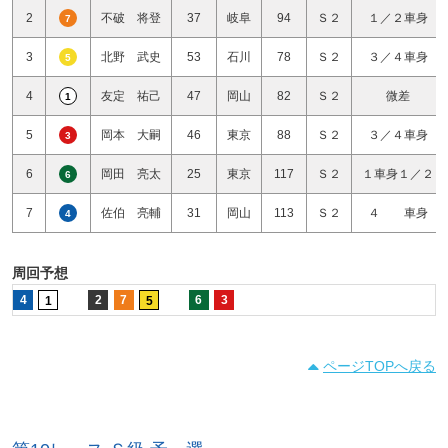
2
不破 将登
37
岐阜
94
Ｓ２
１／２車身
7
3
北野 武史
53
石川
78
Ｓ２
３／４車身
5
4
友定 祐己
47
岡山
82
Ｓ２
微差
1
5
岡本 大嗣
46
東京
88
Ｓ２
３／４車身
3
6
岡田 亮太
25
東京
117
Ｓ２
１車身１／２
6
7
佐伯 亮輔
31
岡山
113
Ｓ２
４ 車身
4
周回予想
4
2
7
6
3
1
5
ページTOPへ戻る