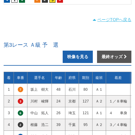
ページTOPへ戻る
第3レース Ａ級 予 選
映像を見る
最終オッズ
着
車番
選手名
年齢
府県
期別
級班
着差
1
坂上 樹大
48
石川
80
Ａ１
7
2
川村 峻輝
24
京都
127
Ａ２
１／８車輪
3
3
中山 拓人
26
埼玉
121
Ａ１
４ 車身
6
4
根藤 浩二
39
千葉
95
Ａ２
３／４車輪
2