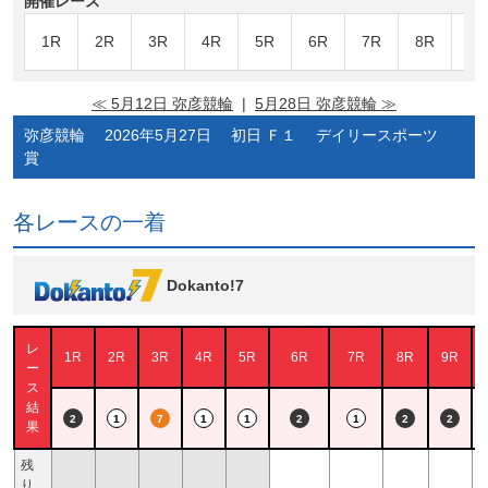
開催レース
1R
2R
3R
4R
5R
6R
7R
8R
9R
≪ 5月12日 弥彦競輪
|
5月28日 弥彦競輪 ≫
弥彦競輪 2026年5月27日 初日 Ｆ１ デイリースポーツ
賞
各レースの一着
Dokanto!7
レ
1R
2R
3R
4R
5R
6R
7R
8R
9R
ー
ス
結
2
1
7
1
1
2
1
2
2
果
残
り