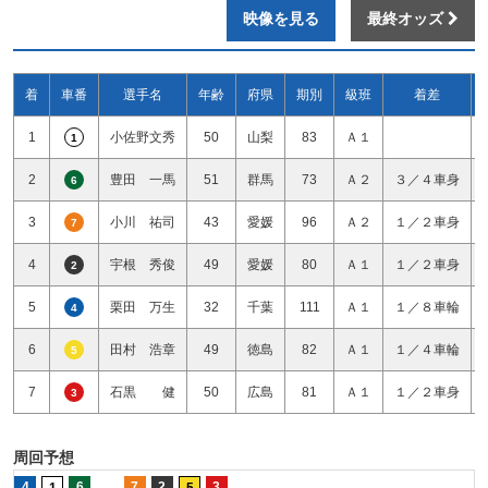
映像を見る
最終オッズ
着
車番
選手名
年齢
府県
期別
級班
着差
1
小佐野文秀
50
山梨
83
Ａ１
1
2
豊田 一馬
51
群馬
73
Ａ２
３／４車身
6
3
小川 祐司
43
愛媛
96
Ａ２
１／２車身
7
4
宇根 秀俊
49
愛媛
80
Ａ１
１／２車身
2
5
栗田 万生
32
千葉
111
Ａ１
１／８車輪
4
6
田村 浩章
49
徳島
82
Ａ１
１／４車輪
5
7
石黒 健
50
広島
81
Ａ１
１／２車身
3
周回予想
4
6
7
2
3
1
5