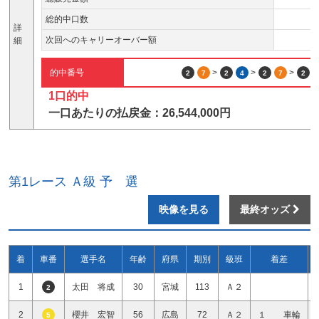
総的中口数
詳
次回へのキャリーオーバー額
細
的中番号
>
>
>
2
7
2
4
2
7
2
1口的中
一口あたりの払戻金：26,544,000円
第1レース Ａ級 予 選
映像を見る
最終オッズ
着
車番
選手名
年齢
府県
期別
級班
着差
1
太田 将成
30
宮城
113
Ａ２
2
2
櫻井 宏智
56
広島
72
Ａ２
１ 車輪
5