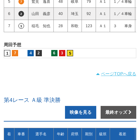
5
鷲見 逸喜
48
岐阜
79
Ａ１
１／４車輪
7
6
山田 義彦
40
埼玉
92
Ａ１
１／４車輪
2
7
稲毛 知也
28
和歌
123
Ａ１
３ 車身
1
周回予想
7
4
2
6
3
1
5
ページTOPへ戻る
第4レース Ａ級 準決勝
映像を見る
最終オッズ
着
車番
選手名
年齢
府県
期別
級班
着差