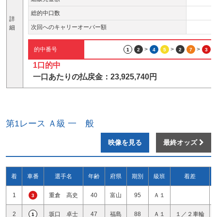
総的中口数
詳
次回へのキャリーオーバー額
細
的中番号
>
>
>
1
2
4
5
2
7
3
1口的中
一口あたりの払戻金：23,925,740円
第1レース Ａ級 一 般
映像を見る
最終オッズ
着
車番
選手名
年齢
府県
期別
級班
着差
1
重倉 高史
40
富山
95
Ａ１
3
2
坂口 卓士
47
福島
88
Ａ１
１／２車輪
1