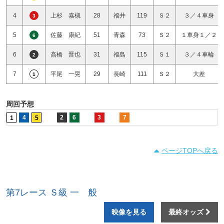
4
上杉 嘉槻
28
福井
119
Ｓ２
３／４車身
3
5
佐藤 康紀
51
青森
73
Ｓ２
１車身１／２
6
6
高橋 晋也
31
福島
115
Ｓ１
３／４車輪
2
7
平尾 一晃
29
長崎
111
Ｓ２
大差
1
周回予想
4
2
6
3
7
1
5
ページTOPへ戻る
第7レース Ｓ級 一 般
映像を見る
最終オッズ