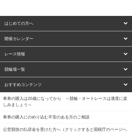
はじめての方へ
はじめての方へ
開催カレンダー
競輪
レース情報
オートレース
レース予想
競輪場一覧
競輪くじ
レース結果
北日本
函館競輪場
青森競輪場
いわき平競輪場
おすすめコンテンツ
車券の購入は20歳になってから ～競輪・オートレースは適度に楽
Dokanto!
キャリーオーバー一覧
関
競輪選手情報
弥彦競輪場
前橋競輪場
取手競輪場
宇都宮競輪場
しみましょう～
東
大宮競輪場
西武園競輪場
京王閣競輪場
立川競輪場
チャリロトプラザ
Perfecta Navi
車券の購入にのめり込む不安のある方のご相談
南
松戸競輪場
千葉競輪場
川崎競輪場
平塚競輪場
公営競技の払戻金を受けた方へ（クリックすると国税庁のページへ
netkeirin
関