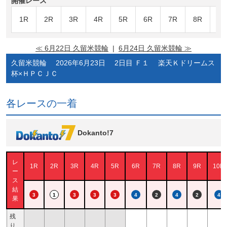
開催レース
1R
2R
3R
4R
5R
6R
7R
8R
9R
≪ 6月22日 久留米競輪
|
6月24日 久留米競輪 ≫
久留米競輪 2026年6月23日 2日目 Ｆ１ 楽天Ｋドリームス
杯×ＨＰＣＪＣ
各レースの一着
Dokanto!7
レ
1R
2R
3R
4R
5R
6R
7R
8R
9R
10R
ー
ス
結
3
1
3
3
3
4
2
4
2
4
果
残
り