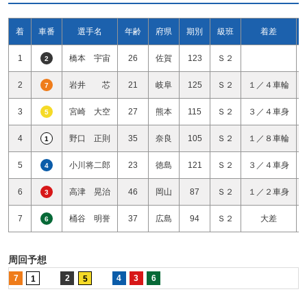
着
車番
選手名
年齢
府県
期別
級班
着差
1
橋本 宇宙
26
佐賀
123
Ｓ２
2
2
岩井 芯
21
岐阜
125
Ｓ２
１／４車輪
7
3
宮崎 大空
27
熊本
115
Ｓ２
３／４車身
5
4
野口 正則
35
奈良
105
Ｓ２
１／８車輪
1
5
小川将二郎
23
徳島
121
Ｓ２
３／４車身
4
6
高津 晃治
46
岡山
87
Ｓ２
１／２車身
3
7
桶谷 明誉
37
広島
94
Ｓ２
大差
6
周回予想
7
2
4
3
6
1
5