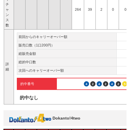
チ
ャ
264
39
2
0
0
ン
ス
数
前回からのキャリーオーバー額
販売口数（1口200円）
総販売金額
総的中口数
詳
細
次回へのキャリーオーバー額
的中番号
4
2
4
2
4
2
5
的中なし
Dokanto!4two