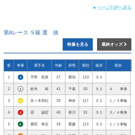
ページTOPへ戻る
第8レース Ｓ級 選 抜
映像を見る
最終オッズ
着
車番
選手名
年齢
府県
期別
級班
着差
1
平野 想真
27
愛知
123
Ｓ２
4
2
鈴木 裕
41
千葉
92
Ｓ２
４ 車身
1
3
佐々木和紀
29
神奈
117
Ｓ２
１／４車輪
5
4
原 誠宏
40
香川
91
Ｓ２
３／４車身
3
5
薦田 将伍
28
愛媛
113
Ｓ２
１／２車輪
6