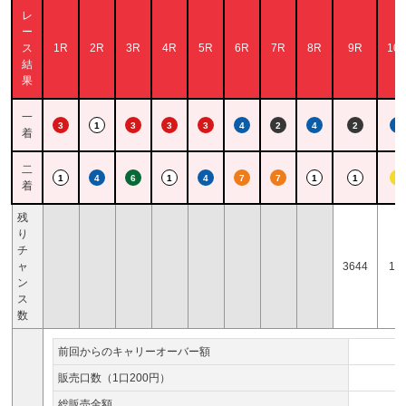
レ
ー
ス
1R
2R
3R
4R
5R
6R
7R
8R
9R
10
結
果
一
3
1
3
3
3
4
2
4
2
4
着
二
1
4
6
1
4
7
7
1
1
5
着
残
り
チ
ャ
3644
19
ン
ス
数
前回からのキャリーオーバー額
販売口数（1口200円）
総販売金額