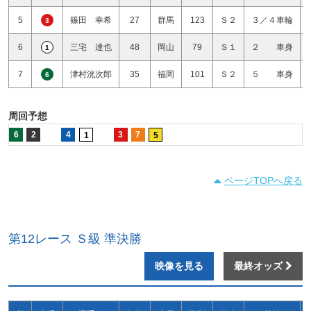
5
篠田 幸希
27
群馬
123
Ｓ２
３／４車輪
3
6
三宅 達也
48
岡山
79
Ｓ１
２ 車身
1
7
津村洸次郎
35
福岡
101
Ｓ２
５ 車身
6
周回予想
6
2
4
3
7
1
5
ページTOPへ戻る
第12レース Ｓ級 準決勝
映像を見る
最終オッズ