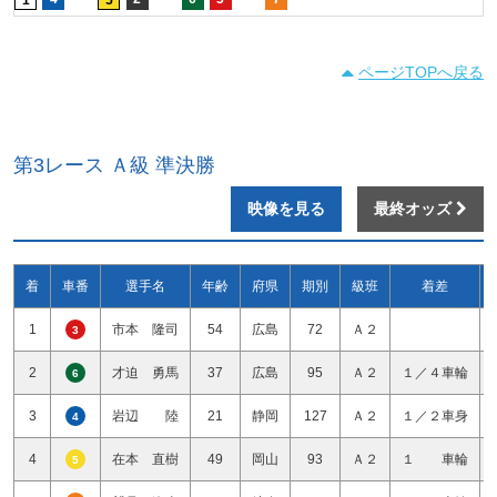
ページTOPへ戻る
第3レース Ａ級 準決勝
映像を見る
最終オッズ
着
車番
選手名
年齢
府県
期別
級班
着差
1
市本 隆司
54
広島
72
Ａ２
3
2
才迫 勇馬
37
広島
95
Ａ２
１／４車輪
6
3
岩辺 陸
21
静岡
127
Ａ２
１／２車身
4
4
在本 直樹
49
岡山
93
Ａ２
１ 車輪
5