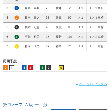
3
森崎 英登
26
愛知
125
Ａ２
１／２車輪
4
4
日当 泰之
38
青森
92
Ａ２
３／４車輪
7
5
橋本 紀彰
46
茨城
90
Ａ２
２ 車身
2
6
平川 雅晃
35
長野
107
Ａ２
１／２車輪
6
7
鈴木 愼二
52
神奈
74
Ａ２
２ 車身
5
周回予想
7
4
3
6
2
1
5
ページTOPへ戻る
第2レース Ａ級 一 般