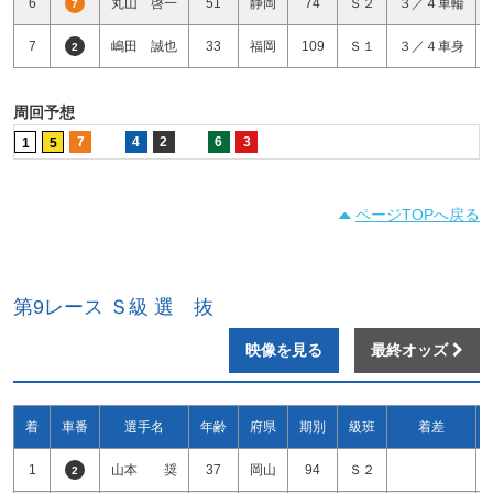
6
丸山 啓一
51
静岡
74
Ｓ２
３／４車輪
7
7
嶋田 誠也
33
福岡
109
Ｓ１
３／４車身
2
周回予想
7
4
2
6
3
1
5
ページTOPへ戻る
第9レース Ｓ級 選 抜
映像を見る
最終オッズ
着
車番
選手名
年齢
府県
期別
級班
着差
1
山本 奨
37
岡山
94
Ｓ２
2