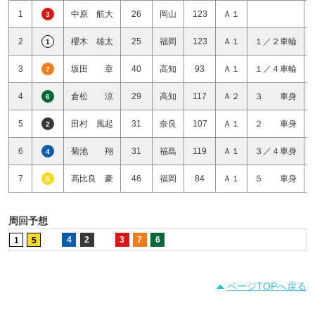
1
中原 航大
26
岡山
123
Ａ１
3
2
櫻木 雄太
25
福岡
123
Ａ１
１／２車輪
1
3
坂田 章
40
高知
93
Ａ１
１／４車輪
7
4
倉松 涼
29
高知
117
Ａ２
３ 車身
6
5
田村 風起
31
奈良
107
Ａ１
２ 車身
2
6
菊池 翔
31
福島
119
Ａ１
３／４車身
4
7
高比良 豪
46
福岡
84
Ａ１
５ 車身
5
周回予想
4
2
3
7
6
1
5
ページTOPへ戻る