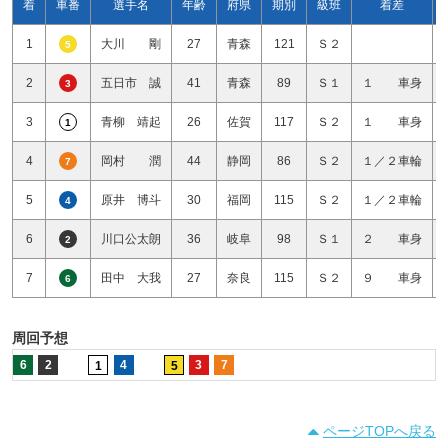
着
車番
選手名
年齢
府県
期別
級班
着差
1
大川 剛
27
青森
121
Ｓ２
5
2
五日市 誠
41
青森
89
Ｓ１
１ 車身
3
3
青柳 靖起
26
佐賀
117
Ｓ２
１ 車身
1
4
岡村 潤
44
静岡
86
Ｓ２
１／２車輪
7
5
原井 博斗
30
福岡
115
Ｓ２
１／２車輪
4
6
川口公太朗
36
岐阜
98
Ｓ１
２ 車身
2
7
田中 大我
27
奈良
115
Ｓ２
９ 車身
6
周回予想
6
2
4
3
7
1
5
ページTOPへ戻る