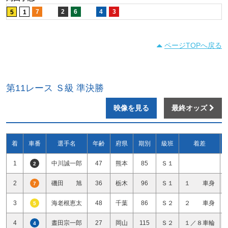
7
2
6
4
3
5
1
ページTOPへ戻る
第11レース Ｓ級 準決勝
映像を見る
最終オッズ
着
車番
選手名
年齢
府県
期別
級班
着差
1
中川誠一郎
47
熊本
85
Ｓ１
2
2
磯田 旭
36
栃木
96
Ｓ１
１ 車身
7
3
海老根恵太
48
千葉
86
Ｓ２
２ 車身
5
4
晝田宗一郎
27
岡山
115
Ｓ２
１／８車輪
4