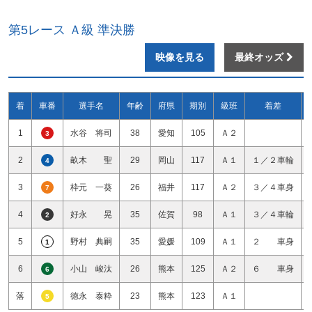
第5レース Ａ級 準決勝
映像を見る
最終オッズ
着
車番
選手名
年齢
府県
期別
級班
着差
1
水谷 将司
38
愛知
105
Ａ２
3
2
畝木 聖
29
岡山
117
Ａ１
１／２車輪
4
3
枠元 一葵
26
福井
117
Ａ２
３／４車身
7
4
好永 晃
35
佐賀
98
Ａ１
３／４車輪
2
5
野村 典嗣
35
愛媛
109
Ａ１
２ 車身
1
6
小山 峻汰
26
熊本
125
Ａ２
６ 車身
6
落
徳永 泰粋
23
熊本
123
Ａ１
5