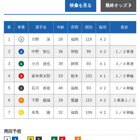
映像を見る
最終オッズ
着
車番
選手名
年齢
府県
期別
級班
着差
1
川野 深
28
福岡
119
Ａ２
1
2
中野 智公
36
和歌
99
Ａ２
１／２車身
4
3
小川 達也
39
静岡
93
Ａ１
３／４車身
6
4
坂本将太郎
33
栃木
101
Ａ１
１／２車輪
3
5
石川 恭規
48
福島
93
Ａ２
３／４車輪
2
6
下野 義城
29
愛媛
115
Ａ２
１車身１／２
7
7
本馬 鎌
32
福島
109
Ａ２
１／８車輪
5
周回予想
4
2
6
3
7
1
5