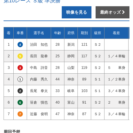
第10レース Ｓ級 準決勝
映像を見る
最終オッズ
着
車番
選手名
年齢
府県
期別
級班
着差
1
治田 知也
28
新潟
121
Ｓ２
4
2
長田 龍拳
25
静岡
117
Ｓ２
１／４車輪
5
3
中島 詩音
28
山梨
119
Ｓ２
５ 車身
3
4
内藤 秀久
44
神奈
89
Ｓ１
１／２車身
1
5
長尾 拳太
33
岐阜
103
Ｓ１
３／４車身
2
6
笹倉 慎也
40
富山
91
Ｓ２
２ 車身
6
7
近藤 俊明
47
神奈
87
Ｓ２
３／４車輪
7
周回予想