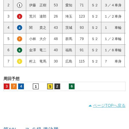
2
伊藤 正樹
53
愛知
71
Ｓ２
３／４車身
1
3
荒川 達郎
26
埼玉
123
Ｓ２
１／２車身
3
4
関 貴之
43
茨城
93
Ｓ２
１ 車輪
4
5
小林 大介
48
群馬
79
Ｓ２
１／２車輪
7
6
金澤 竜二
40
福島
91
Ｓ２
１／８車輪
6
7
村上 竜馬
30
広島
115
Ｓ２
７ 車身
5
周回予想
3
7
4
2
6
1
5
ページTOPへ戻る