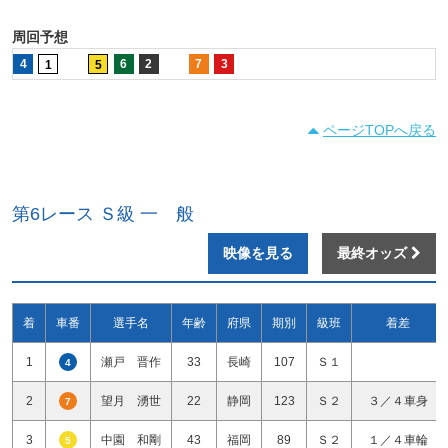
周回予想
4
6
2
7
3
1
5
ページTOPへ戻る
第6レース Ｓ級 一 般
映像を見る
最終オッズ
着
車番
選手名
年齢
府県
期別
級班
着差
1
瀬戸 晋作
33
長崎
107
Ｓ１
4
2
望月 湧世
22
静岡
123
Ｓ２
３／４車身
7
3
中園 和剛
43
福岡
89
Ｓ２
１／４車輪
5