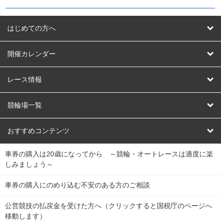
はじめての方へ
はじめての方へ
開催カレンダー
競輪
レース情報
オートレース
レース予想
競輪場一覧
競輪くじ
レース結果
北日本
函館競輪場
青森競輪場
いわき平競輪場
おすすめコンテンツ
車券の購入は20歳になってから ～競輪・オートレースは適度に楽
Dokanto!
キャリーオーバー一覧
関
競輪選手情報
弥彦競輪場
前橋競輪場
取手競輪場
宇都宮競輪場
しみましょう～
東
大宮競輪場
西武園競輪場
京王閣競輪場
立川競輪場
チャリロトプラザ
Perfecta Navi
車券の購入にのめり込む不安のある方のご相談
南
松戸競輪場
千葉競輪場
川崎競輪場
平塚競輪場
公営競技の払戻金を受けた方へ（クリックすると国税庁のページへ
netkeirin
関
移動します）
小田原競輪場
伊東競輪場
静岡競輪場
東