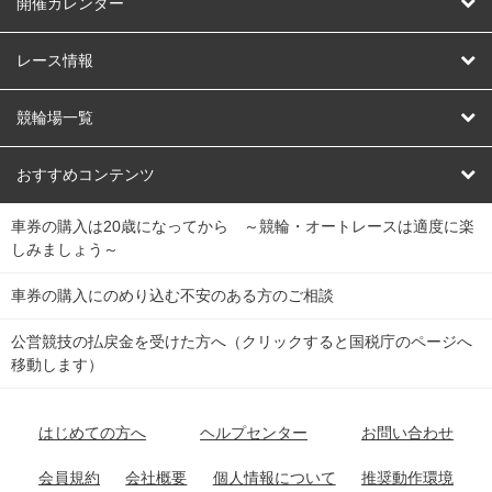
はじめての方へ
開催カレンダー
競輪
レース情報
オートレース
レース予想
競輪場一覧
競輪くじ
レース結果
北日本
函館競輪場
青森競輪場
いわき平競輪場
おすすめコンテンツ
車券の購入は20歳になってから ～競輪・オートレースは適度に楽
Dokanto!
キャリーオーバー一覧
関
競輪選手情報
弥彦競輪場
前橋競輪場
取手競輪場
宇都宮競輪場
しみましょう～
東
大宮競輪場
西武園競輪場
京王閣競輪場
立川競輪場
チャリロトプラザ
Perfecta Navi
車券の購入にのめり込む不安のある方のご相談
南
松戸競輪場
千葉競輪場
川崎競輪場
平塚競輪場
公営競技の払戻金を受けた方へ（クリックすると国税庁のページへ
netkeirin
関
移動します）
小田原競輪場
伊東競輪場
静岡競輪場
東
ケイリンガル
中
名古屋競輪場
岐阜競輪場
大垣競輪場
豊橋競輪場
はじめての方へ
ヘルプセンター
お問い合わせ
部
チャリレンジャー
富山競輪場
松阪競輪場
四日市競輪場
会員規約
会社概要
個人情報について
推奨動作環境