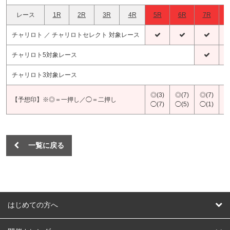
レース
1R
2R
3R
4R
5R
6R
7R
チャリロト ／ チャリロトセレクト 対象レース
チャリロト5対象レース
チャリロト3対象レース
◎(3)
◎(7)
◎(7)
◎
【予想印】※◎＝一押し／◯＝二押し
◯(7)
◯(5)
◯(1)
◯
一覧に戻る
はじめての方へ