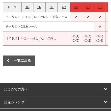
レース
1R
2R
3R
4R
5R
6R
7R
チャリロト ／ チャリロトセレクト 対象レース
チャリロト5対象レース
◎(1)
◎(7)
◎(1)
◎
【予想印】※◎＝一押し／◯＝二押し
◯(5)
◯(2)
◯(9)
◯
一覧に戻る
はじめての方へ
はじめての方へ
開催カレンダー