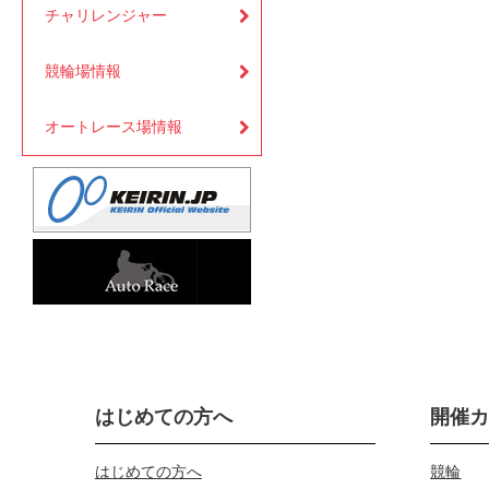
チャリレンジャー
競輪場情報
オートレース場情報
はじめての方へ
開催
はじめての方へ
競輪