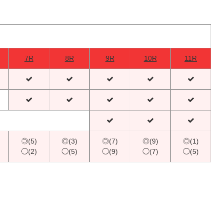
7R
8R
9R
10R
11R
◎(5)
◎(3)
◎(7)
◎(9)
◎(1)
◯(2)
◯(5)
◯(9)
◯(7)
◯(5)