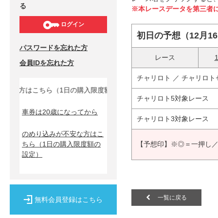
る
※本レースデータを第三者
ログイン
初日の予想（12月1
パスワードを忘れた方
レース
会員IDを忘れた方
チャリロト ／ チャリロト
安な方はこちら（1日の購入限度額の設定）↓
チャリロト5対象レース
車券は20歳になってから
チャリロト3対象レース
のめり込みが不安な方はこ
ちら
（1日の購入限度額の
【予想印】※◎＝一押し
設定）
一覧に戻る
無料会員登録はこちら