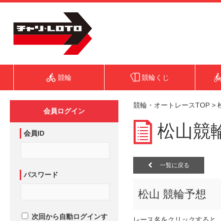
競輪
競輪くじ
競輪・オートレースTOP
>
会員ログイン
松山競輪
会員ID
一覧に戻る
パスワード
松山 競輪予想
次回から自動ログインす
レース名をクリックすると