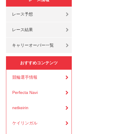
レース予想
レース結果
キャリーオーバー一覧
おすすめコンテンツ
競輪選手情報
Perfecta Navi
netkeirin
ケイリンガル