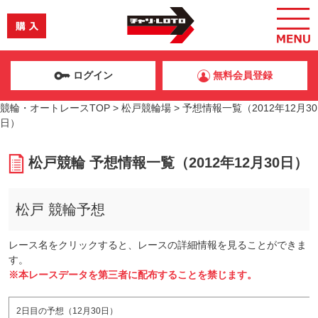
ログイン
無料会員登録
競輪・オートレースTOP
>
松戸競輪場
>
予想情報一覧（2012年12月30
日）
松戸競輪 予想情報一覧（2012年12月30日）
松戸 競輪予想
レース名をクリックすると、レースの詳細情報を見ることができま
す。
※本レースデータを第三者に配布することを禁じます。
2日目の予想（12月30日）