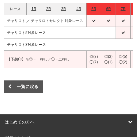
レース
1R
2R
3R
4R
5R
6R
7R
チャリロト ／ チャリロトセレクト 対象レース
チャリロト5対象レース
チャリロト3対象レース
◎(3)
◎(2)
◎(5)
◎
【予想印】※◎＝一押し／◯＝二押し
◯(7)
◯(1)
◯(2)
◯
一覧に戻る
はじめての方へ