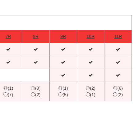
7R
8R
9R
10R
11R
◎(1)
◎(9)
◎(1)
◎(2)
◎(6)
◯(7)
◯(2)
◯(5)
◯(1)
◯(2)