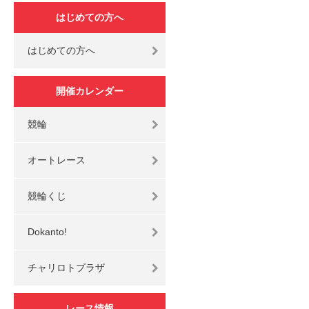
はじめての方へ
はじめての方へ
開催カレンダー
競輪
オートレース
競輪くじ
Dokanto!
チャリロトプラザ
レース情報