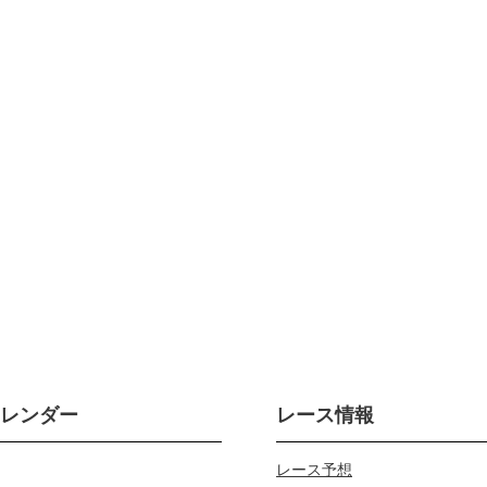
カレンダー
レース情報
レース予想