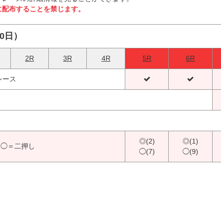
に配布することを禁じます。
0日）
2R
3R
4R
5R
6R
レース
◎(2)
◎(1)
／◯＝二押し
◯(7)
◯(9)