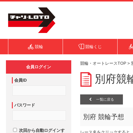
競輪
競輪くじ
競輪・オートレースTOP
>
会員ログイン
別府競輪
会員ID
一覧に戻る
パスワード
別府 競輪予想
次回から自動ログインす
レース名をクリックすると