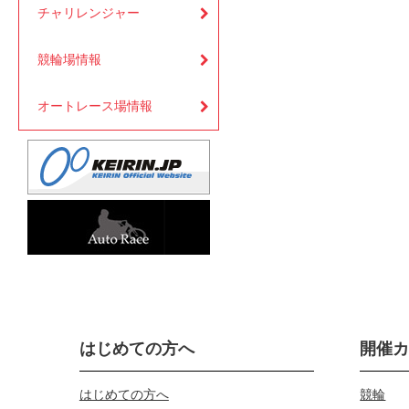
チャリレンジャー
競輪場情報
オートレース場情報
はじめての方へ
開催
はじめての方へ
競輪