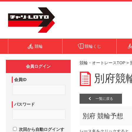
競輪
競輪くじ
競輪・オートレースTOP
>
会員ログイン
別府競輪
会員ID
一覧に戻る
パスワード
別府 競輪予想
次回から自動ログインす
レース名をクリックすると