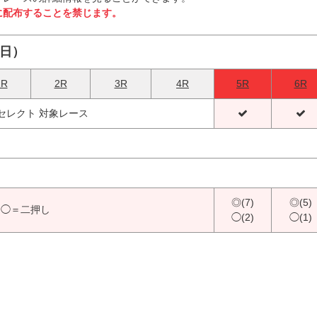
に配布することを禁じます。
0日）
1R
2R
3R
4R
5R
6R
セレクト 対象レース
◎(7)
◎(5)
／◯＝二押し
◯(2)
◯(1)