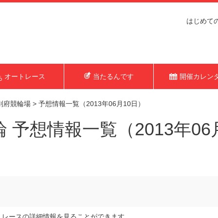
はじめて
オートレース
当たるんです
開催カレン
別府競輪場
>
予想情報一覧（2013年06月10日）
 予想情報一覧（2013年06
、レースの詳細情報を見ることができます。