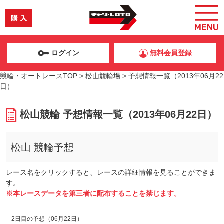
ログイン
無料会員登録
競輪・オートレースTOP
>
松山競輪場
>
予想情報一覧（2013年06月22
日）
松山競輪 予想情報一覧（2013年06月22日）
松山 競輪予想
レース名をクリックすると、レースの詳細情報を見ることができま
す。
※本レースデータを第三者に配布することを禁じます。
2日目の予想（06月22日）