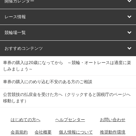
はじめての方へ
開催カレンダー
競輪
レース情報
オートレース
レース予想
競輪場一覧
競輪くじ
レース結果
北日本
函館競輪場
青森競輪場
いわき平競輪場
おすすめコンテンツ
車券の購入は20歳になってから ～競輪・オートレースは適度に楽
Dokanto!
キャリーオーバー一覧
関
競輪選手情報
弥彦競輪場
前橋競輪場
取手競輪場
宇都宮競輪場
しみましょう～
東
大宮競輪場
西武園競輪場
京王閣競輪場
立川競輪場
チャリロトプラザ
Perfecta Navi
車券の購入にのめり込む不安のある方のご相談
南
松戸競輪場
千葉競輪場
川崎競輪場
平塚競輪場
公営競技の払戻金を受けた方へ（クリックすると国税庁のページへ
netkeirin
関
移動します）
小田原競輪場
伊東競輪場
静岡競輪場
東
ケイリンガル
中
名古屋競輪場
岐阜競輪場
大垣競輪場
豊橋競輪場
はじめての方へ
ヘルプセンター
お問い合わせ
部
チャリレンジャー
富山競輪場
松阪競輪場
四日市競輪場
会員規約
会社概要
個人情報について
推奨動作環境