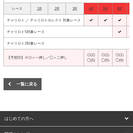
レース
1R
2R
3R
4R
5R
6R
チャリロト ／ チャリロトセレクト 対象レース
チャリロト5対象レース
チャリロト3対象レース
◎(2)
◎(1)
◎(1)
◎
【予想印】※◎＝一押し／◯＝二押し
◯(5)
◯(5)
◯(9)
◯
一覧に戻る
はじめての方へ