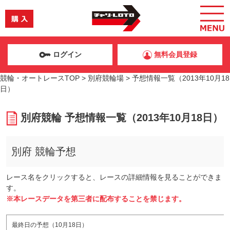
ログイン
無料会員登録
競輪・オートレースTOP
>
別府競輪場
>
予想情報一覧（2013年10月18
日）
別府競輪 予想情報一覧（2013年10月18日）
別府 競輪予想
レース名をクリックすると、レースの詳細情報を見ることができま
す。
※本レースデータを第三者に配布することを禁じます。
最終日の予想（10月18日）