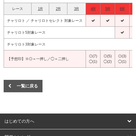
レース
1R
2R
3R
4R
5R
6R
チャリロト ／ チャリロトセレクト 対象レース
チャリロト5対象レース
チャリロト3対象レース
◎(7)
◎(5)
◎(3)
◎
【予想印】※◎＝一押し／◯＝二押し
◯(1)
◯(2)
◯(1)
◯
一覧に戻る
はじめての方へ