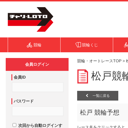
競輪
競輪くじ
競輪・オートレースTOP
>
会員ログイン
松戸競輪
会員ID
一覧に戻る
パスワード
松戸 競輪予想
次回から自動ログインす
レース名をクリックすると