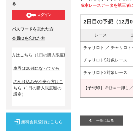
る
※本レースデータを第三者
ログイン
2日目の予想（12月0
パスワードを忘れた方
レース
会員IDを忘れた方
チャリロト ／ チャリロト
安な方はこちら（1日の購入限度額の設定）↓
チャリロト5対象レース
車券は20歳になってから
チャリロト3対象レース
のめり込みが不安な方はこ
ちら
（1日の購入限度額の
【予想印】※◎＝一押し
設定）
一覧に戻る
無料会員登録はこちら