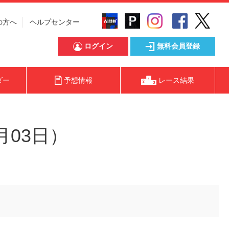
の方へ
ヘルプセンター
ログイン
無料会員登録
ダー
予想情報
レース結果
月03日）