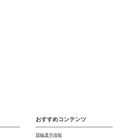
おすすめコンテンツ
競輪選手情報