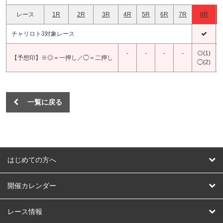
レース
1R
2R
3R
4R
5R
6R
7R
8R
チャリロト3対象レース
-
-
-
-
◎(1)
【予想印】※◎＝一押し／◯＝二押し
◯(2)
一覧に戻る
はじめての方へ
はじめての方へ
開催カレンダー
競輪
レース情報