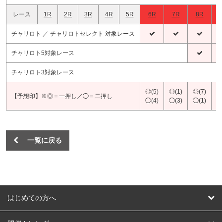
レース
1R
2R
3R
4R
5R
6R
7R
8R
チャリロト ／ チャリロトセレクト 対象レース
チャリロト5対象レース
チャリロト3対象レース
◎(5)
◎(1)
◎(7)
◎
【予想印】※◎＝一押し／◯＝二押し
◯(4)
◯(3)
◯(1)
◯
一覧に戻る
はじめての方へ