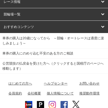
競輪
レース情報
オートレース
レース予想
競輪場一覧
競輪くじ
レース結果
北日本
函館競輪場
青森競輪場
いわき平競輪場
おすすめコンテンツ
車券の購入は20歳になってから ～競輪・オートレースは適度に楽
Dokanto!
キャリーオーバー一覧
関
競輪選手情報
弥彦競輪場
前橋競輪場
取手競輪場
宇都宮競輪場
しみましょう～
東
大宮競輪場
西武園競輪場
京王閣競輪場
立川競輪場
チャリロトプラザ
Perfecta Navi
車券の購入にのめり込む不安のある方のご相談
南
松戸競輪場
千葉競輪場
川崎競輪場
平塚競輪場
公営競技の払戻金を受けた方へ（クリックすると国税庁のページへ
netkeirin
関
移動します）
小田原競輪場
伊東競輪場
静岡競輪場
東
ケイリンガル
中
名古屋競輪場
岐阜競輪場
大垣競輪場
豊橋競輪場
はじめての方へ
ヘルプセンター
お問い合わせ
部
チャリレンジャー
富山競輪場
松阪競輪場
四日市競輪場
会員規約
会社概要
個人情報について
推奨動作環境
競輪場情報
近
福井競輪場
奈良競輪場
向日町競輪場
和歌山競輪場