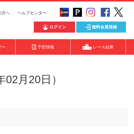
の方へ
ヘルプセンター
ログイン
無料会員登録
ダー
予想情報
レース結果
02月20日）