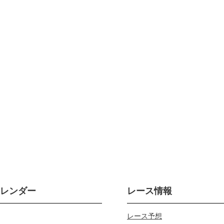
カレンダー
レース情報
レース予想