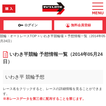
ログイン
無料会員登録
競輪・オートレースTOP
>
いわき平競輪場
>
予想情報一覧（2014年05
月24日）
いわき平競輪 予想情報一覧（2014年05月24
日）
いわき平 競輪予想
レース名をクリックすると、レースの詳細情報を見ることができま
す。
※本レースデータを第三者に配布することを禁じます。