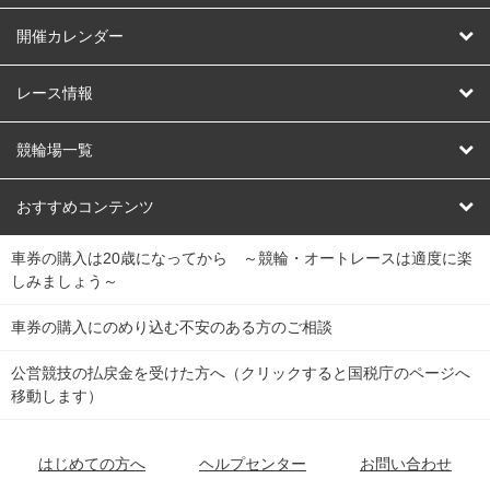
はじめての方へ
開催カレンダー
競輪
レース情報
オートレース
レース予想
競輪場一覧
競輪くじ
レース結果
北日本
函館競輪場
青森競輪場
いわき平競輪場
おすすめコンテンツ
車券の購入は20歳になってから ～競輪・オートレースは適度に楽
Dokanto!
キャリーオーバー一覧
関
競輪選手情報
弥彦競輪場
前橋競輪場
取手競輪場
宇都宮競輪場
しみましょう～
東
大宮競輪場
西武園競輪場
京王閣競輪場
立川競輪場
チャリロトプラザ
Perfecta Navi
車券の購入にのめり込む不安のある方のご相談
南
松戸競輪場
千葉競輪場
川崎競輪場
平塚競輪場
公営競技の払戻金を受けた方へ（クリックすると国税庁のページへ
netkeirin
関
移動します）
小田原競輪場
伊東競輪場
静岡競輪場
東
ケイリンガル
中
名古屋競輪場
岐阜競輪場
大垣競輪場
豊橋競輪場
はじめての方へ
ヘルプセンター
お問い合わせ
部
チャリレンジャー