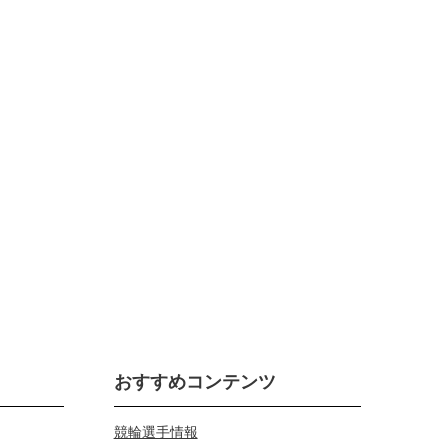
おすすめコンテンツ
競輪選手情報