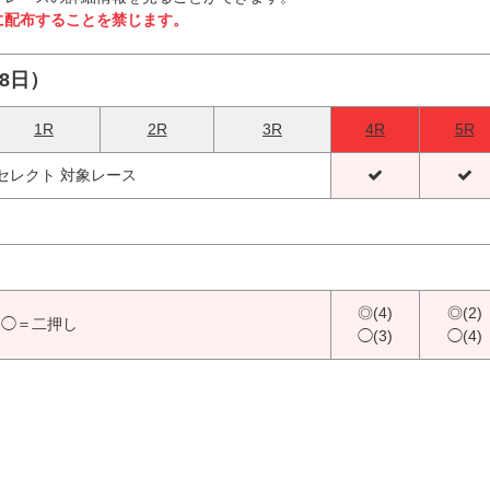
に配布することを禁じます。
8日）
1R
2R
3R
4R
5R
セレクト 対象レース
◎(4)
◎(2)
／◯＝二押し
◯(3)
◯(4)