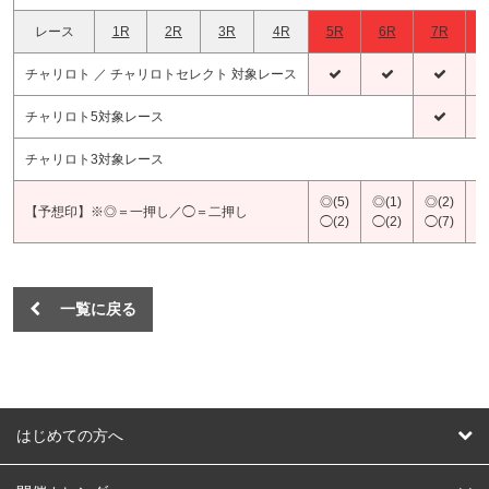
レース
1R
2R
3R
4R
5R
6R
7R
チャリロト ／ チャリロトセレクト 対象レース
チャリロト5対象レース
チャリロト3対象レース
◎(5)
◎(1)
◎(2)
◎
【予想印】※◎＝一押し／◯＝二押し
◯(2)
◯(2)
◯(7)
◯
一覧に戻る
はじめての方へ