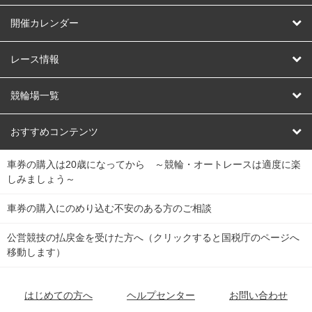
はじめての方へ
開催カレンダー
競輪
レース情報
オートレース
レース予想
競輪場一覧
競輪くじ
レース結果
北日本
函館競輪場
青森競輪場
いわき平競輪場
おすすめコンテンツ
車券の購入は20歳になってから ～競輪・オートレースは適度に楽
Dokanto!
キャリーオーバー一覧
関
競輪選手情報
弥彦競輪場
前橋競輪場
取手競輪場
宇都宮競輪場
しみましょう～
東
大宮競輪場
西武園競輪場
京王閣競輪場
立川競輪場
チャリロトプラザ
Perfecta Navi
車券の購入にのめり込む不安のある方のご相談
南
松戸競輪場
千葉競輪場
川崎競輪場
平塚競輪場
公営競技の払戻金を受けた方へ（クリックすると国税庁のページへ
netkeirin
関
移動します）
小田原競輪場
伊東競輪場
静岡競輪場
東
ケイリンガル
中
名古屋競輪場
岐阜競輪場
大垣競輪場
豊橋競輪場
はじめての方へ
ヘルプセンター
お問い合わせ
部
チャリレンジャー