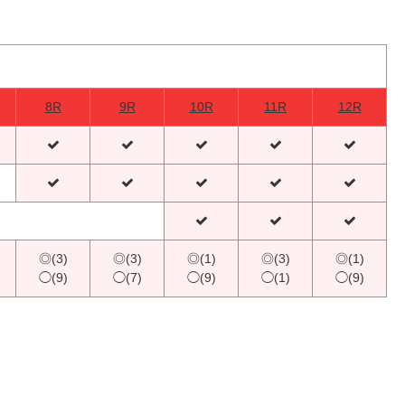
8R
9R
10R
11R
12R
◎(3)
◎(3)
◎(1)
◎(3)
◎(1)
◯(9)
◯(7)
◯(9)
◯(1)
◯(9)