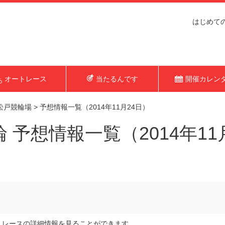
はじめて
オートレース
当たるんです
開催カレン
松戸競輪場
>
予想情報一覧（2014年11月24日）
 予想情報一覧（2014年11
、レースの詳細情報を見ることができます。