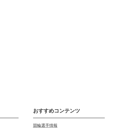
おすすめコンテンツ
競輪選手情報