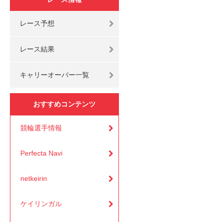
レース予想
レース結果
キャリーオーバー一覧
おすすめコンテンツ
競輪選手情報
Perfecta Navi
netkeirin
ケイリンガル