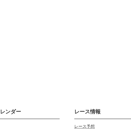
カレンダー
レース情報
レース予想