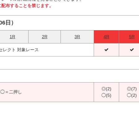
に配布することを禁じます。
06日）
1R
2R
3R
4R
5R
セレクト 対象レース
◎(2)
◎(7)
／◯＝二押し
◯(5)
◯(2)