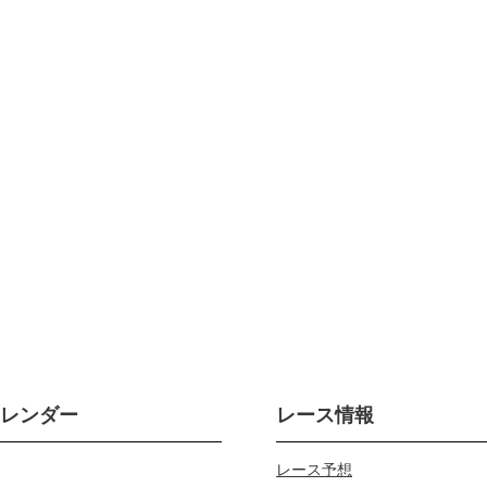
カレンダー
レース情報
レース予想