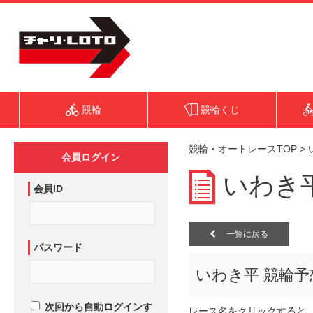
競輪
競輪くじ
競輪・オートレースTOP
>
会員ログイン
いわき平
会員ID
一覧に戻る
パスワード
いわき平 競輪予
次回から自動ログインす
レース名をクリックすると