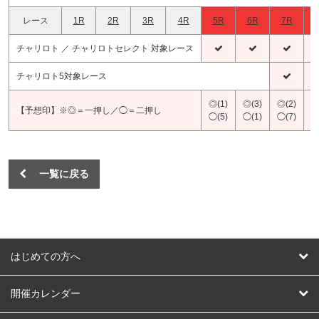
レース
1R
2R
3R
4R
5R
6R
7R
チャリロト ／ チャリロトセレクト 対象レース
チャリロト5対象レース
◎(1)
◎(3)
◎(2)
◎
【予想印】※◎＝一押し／◯＝二押し
◯(5)
◯(1)
◯(7)
◯
一覧に戻る
はじめての方へ
はじめての方へ
開催カレンダー