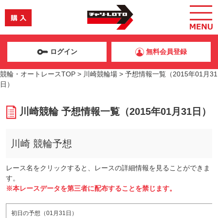
ログイン
無料会員登録
競輪・オートレースTOP
>
川崎競輪場
>
予想情報一覧（2015年01月31
日）
川崎競輪 予想情報一覧（2015年01月31日）
川崎 競輪予想
レース名をクリックすると、レースの詳細情報を見ることができま
す。
※本レースデータを第三者に配布することを禁じます。
初日の予想（01月31日）