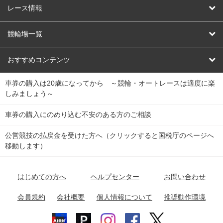
競輪
レース情報
オートレース
レース予想
競輪場一覧
競輪くじ
レース結果
北日本
函館競輪場
青森競輪場
いわき平競輪場
おすすめコンテンツ
車券の購入は20歳になってから ～競輪・オートレースは適度に楽
Dokanto!
キャリーオーバー一覧
関
競輪選手情報
弥彦競輪場
前橋競輪場
取手競輪場
宇都宮競輪場
しみましょう～
東
大宮競輪場
西武園競輪場
京王閣競輪場
立川競輪場
チャリロトプラザ
Perfecta Navi
車券の購入にのめり込む不安のある方のご相談
南
松戸競輪場
千葉競輪場
川崎競輪場
平塚競輪場
公営競技の払戻金を受けた方へ（クリックすると国税庁のページへ
netkeirin
関
移動します）
小田原競輪場
伊東競輪場
静岡競輪場
東
ケイリンガル
中
名古屋競輪場
岐阜競輪場
大垣競輪場
豊橋競輪場
はじめての方へ
ヘルプセンター
お問い合わせ
部
チャリレンジャー
富山競輪場
松阪競輪場
四日市競輪場
会員規約
会社概要
個人情報について
推奨動作環境
競輪場情報
近
福井競輪場
奈良競輪場
向日町競輪場
和歌山競輪場