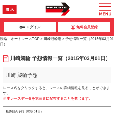
ログイン
無料会員登録
競輪・オートレースTOP
>
川崎競輪場
>
予想情報一覧（2015年03月01
日）
川崎競輪 予想情報一覧（2015年03月01日）
川崎 競輪予想
レース名をクリックすると、レースの詳細情報を見ることができま
す。
※本レースデータを第三者に配布することを禁じます。
最終日の予想（03月01日）