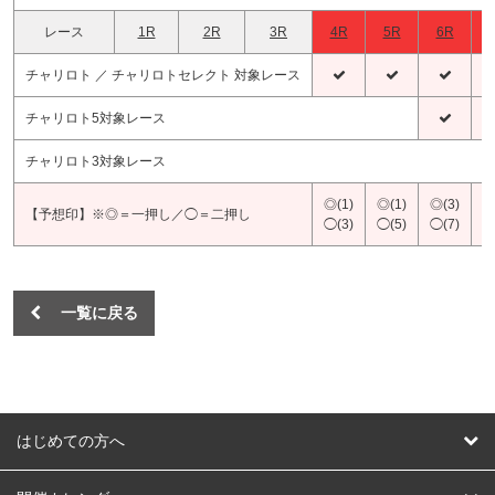
レース
1R
2R
3R
4R
5R
6R
チャリロト ／ チャリロトセレクト 対象レース
チャリロト5対象レース
チャリロト3対象レース
◎(1)
◎(1)
◎(3)
◎
【予想印】※◎＝一押し／◯＝二押し
◯(3)
◯(5)
◯(7)
◯
一覧に戻る
はじめての方へ