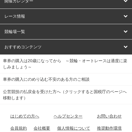
はじめての方へ
開催カレンダー
競輪
レース情報
オートレース
レース予想
競輪場一覧
競輪くじ
レース結果
北日本
函館競輪場
青森競輪場
いわき平競輪場
おすすめコンテンツ
車券の購入は20歳になってから ～競輪・オートレースは適度に楽
Dokanto!
キャリーオーバー一覧
関
競輪選手情報
弥彦競輪場
前橋競輪場
取手競輪場
宇都宮競輪場
しみましょう～
東
大宮競輪場
西武園競輪場
京王閣競輪場
立川競輪場
チャリロトプラザ
Perfecta Navi
車券の購入にのめり込む不安のある方のご相談
南
松戸競輪場
千葉競輪場
川崎競輪場
平塚競輪場
公営競技の払戻金を受けた方へ（クリックすると国税庁のページへ
netkeirin
関
移動します）
小田原競輪場
伊東競輪場
静岡競輪場
東
ケイリンガル
中
名古屋競輪場
岐阜競輪場
大垣競輪場
豊橋競輪場
はじめての方へ
ヘルプセンター
お問い合わせ
部
チャリレンジャー
富山競輪場
松阪競輪場
四日市競輪場
会員規約
会社概要
個人情報について
推奨動作環境